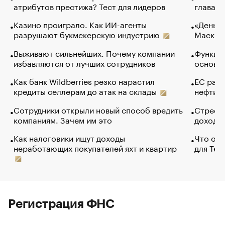
атрибутов престижа? Тест для лидеров
глава к
Казино проиграло. Как ИИ-агенты
«Деньги
разрушают букмекерскую индустрию
Маск в 
Выживают сильнейших. Почему компании
Функции
избавляются от лучших сотрудников
основ э
Как банк Wildberries резко нарастил
ЕС раз
кредиты селлерам до атак на склады
нефти —
Сотрудники открыли новый способ вредить
Стресс 
компаниям. Зачем им это
доходов
Как налоговики ищут доходы
Что обв
неработающих покупателей яхт и квартир
для Tel
Регистрация ФНС