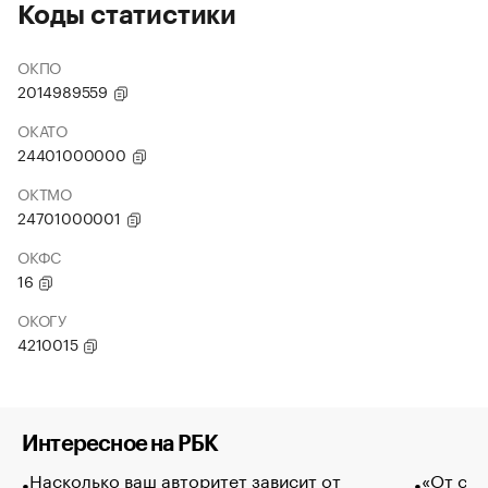
Коды статистики
ОКПО
2014989559
ОКАТО
24401000000
ОКТМО
24701000001
ОКФС
16
ОКОГУ
4210015
Интересное на РБК
Насколько ваш авторитет зависит от
«От спо