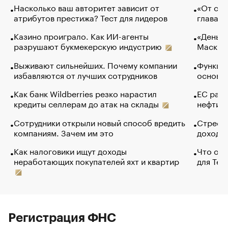
Насколько ваш авторитет зависит от
«От спо
атрибутов престижа? Тест для лидеров
глава к
Казино проиграло. Как ИИ-агенты
«Деньги
разрушают букмекерскую индустрию
Маск в 
Выживают сильнейших. Почему компании
Функции
избавляются от лучших сотрудников
основ э
Как банк Wildberries резко нарастил
ЕС раз
кредиты селлерам до атак на склады
нефти —
Сотрудники открыли новый способ вредить
Стресс 
компаниям. Зачем им это
доходов
Как налоговики ищут доходы
Что обв
неработающих покупателей яхт и квартир
для Tel
Регистрация ФНС