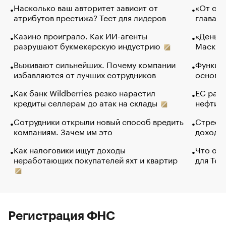
Насколько ваш авторитет зависит от
«От спо
атрибутов престижа? Тест для лидеров
глава к
Казино проиграло. Как ИИ-агенты
«Деньги
разрушают букмекерскую индустрию
Маск в 
Выживают сильнейших. Почему компании
Функции
избавляются от лучших сотрудников
основ э
Как банк Wildberries резко нарастил
ЕС раз
кредиты селлерам до атак на склады
нефти —
Сотрудники открыли новый способ вредить
Стресс 
компаниям. Зачем им это
доходов
Как налоговики ищут доходы
Что обв
неработающих покупателей яхт и квартир
для Tel
Регистрация ФНС