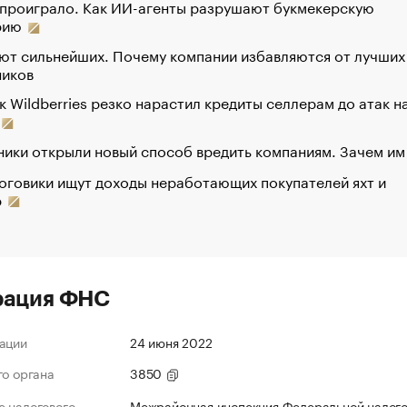
 проиграло. Как ИИ-агенты разрушают букмекерскую
рию
ют сильнейших. Почему компании избавляются от лучших
ников
к Wildberries резко нарастил кредиты селлерам до атак н
ики открыли новый способ вредить компаниям. Зачем им
оговики ищут доходы неработающих покупателей яхт и
р
рация ФНС
ации
24 июня 2022
го органа
3850
 налогового
Межрайонная инспекция Федеральной налог