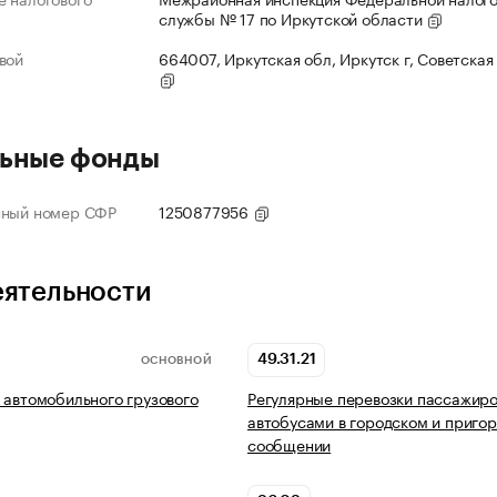
службы № 17 по Иркутской области
вой
664007, Иркутская обл, Иркутск г, Советская 
ьные фонды
нный номер СФР
1250877956
еятельности
49.31.21
ОСНОВНОЙ
 автомобильного грузового
Регулярные перевозки пассажир
автобусами в городском и приго
сообщении