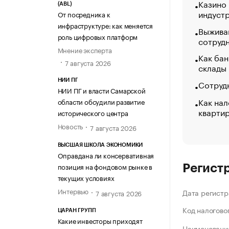
Казино
(ABL)
индуст
От посредника к
инфраструктуре: как меняется
Выжива
роль цифровых платформ
сотруд
Мнение эксперта
Как бан
7 августа 2026
склады
НИИ ПГ
Сотрудн
НИИ ПГ и власти Самарской
Как нал
области обсудили развитие
кварти
исторического центра
Новость
7 августа 2026
ВЫСШАЯ ШКОЛА ЭКОНОМИКИ
Оправдана ли консервативная
позиция на фондовом рынке в
Регист
текущих условиях
Интервью
Дата регистр
7 августа 2026
Код налогово
ЦАРАН ГРУПП
Какие инвесторы приходят
Наименование