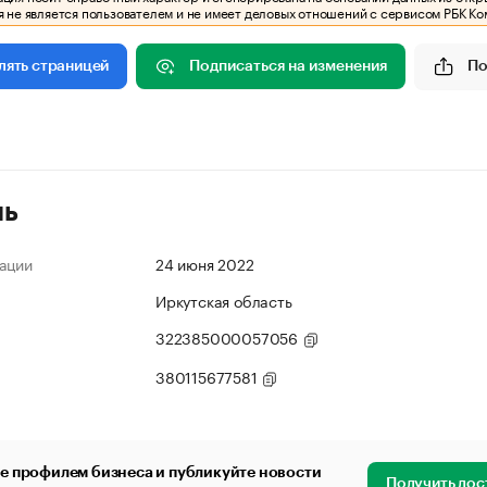
 не является пользователем и не имеет деловых отношений с сервисом РБК Ко
Подписаться на изменения
По
лять страницей
ль
ации
24 июня 2022
Иркутская область
322385000057056
380115677581
е профилем бизнеса и публикуйте новости
Получить дос