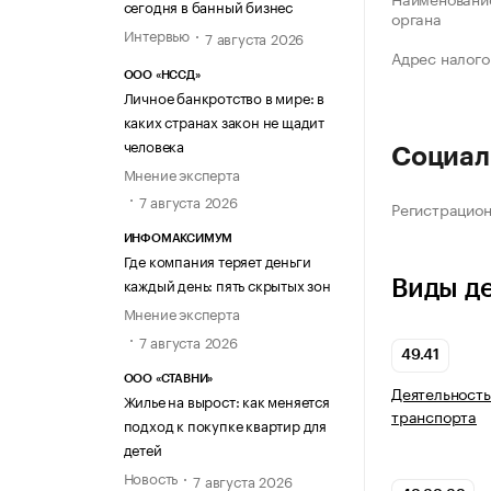
сегодня в банный бизнес
органа
Интервью
7 августа 2026
Адрес налого
ООО «НССД»
Личное банкротство в мире: в
каких странах закон не щадит
человека
Социал
Мнение эксперта
7 августа 2026
Регистрацио
ИНФОМАКСИМУМ
Где компания теряет деньги
каждый день: пять скрытых зон
Виды д
Мнение эксперта
7 августа 2026
49.41
ООО «СТАВНИ»
Деятельность
Жилье на вырост: как меняется
транспорта
подход к покупке квартир для
детей
Новость
7 августа 2026