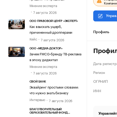
Компания
Мнение эксперта
7 августа 2026
Управ
ООО ПРАВОВОЙ ЦЕНТР «ЭКСПЕРТ»
Как взыскать ущерб,
причиненный дропперами
Профиль
Кейс
7 августа 2026
ООО «МЕДИА-ДОКТОР»
Профи
Зачем FMCG-бренду ТВ-реклама
в эпоху диджитал
Дата регистр
Мнение эксперта
Регион
7 августа 2026
ОГРНИП
СВОЙ БАНК
Эквайринг простыми словами:
ИНН
что нужно знать бизнесу
Интервью
7 августа 2026
БЛАГОТВОРИТЕЛЬНЫЙ
ОБРАЗОВАТЕЛЬНЫЙ ФОНД
Управляйт
«МАРХАМАТ»