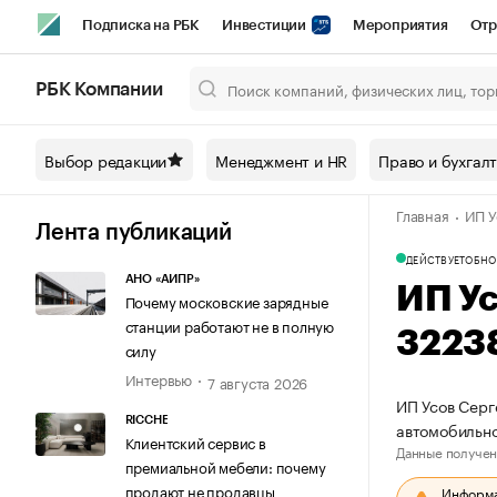
Подписка на РБК
Инвестиции
Мероприятия
Отр
Спорт
Школа управления РБК
РБК Образование
РБ
РБК Компании
Город
Стиль
Крипто
РБК Бизнес-среда
Дискусси
Выбор редакции
Менеджмент и HR
Право и бухгал
Спецпроекты СПб
Конференции СПб
Спецпроекты
Главная
ИП У
Технологии и медиа
Финансы
Рынок наличной валют
Лента публикаций
ДЕЙСТВУЕТ
ОБНО
АНО «АИПР»
ИП У
Почему московские зарядные
станции работают не в полную
3223
силу
Интервью
7 августа 2026
ИП Усов Серг
RICCHE
автомобильно
Клиентский сервис в
Данные получен
премиальной мебели: почему
продают не продавцы
Информац