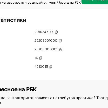
 узнаваемость и развивайте личный бренд на РБК
татистики
2016247177
25203501000
25703000001
16
4210015
есное на РБК
ко ваш авторитет зависит от атрибутов престижа? Тест д
в