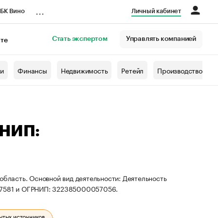
...
БК Вино
Личный кабинет
Стать экспертом
Управлять компанией
кте
азета
жи
Финансы
Недвижимость
Ретейл
Производство
РНИП:
область. Основной вид деятельности: Деятельность
677581 и ОГРНИП: 322385000057056.
ытых источников.