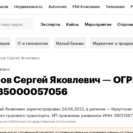
асли
Недвижимость
Autonews
РБК Компании
Телеканал
Р
К Курсы
РБК Life
Тренды
Визионеры
Национальные проекты
Эксперты
Кейсы
Мероприятия
О прое
онный клуб
Исследования
Кредитные рейтинги
Франшизы
Г
терия
IT и технологии
Малый бизнес
Маркетинг и прода
Проверка контрагентов
Политика
Экономика
Бизнес
сов Сергей Яковлевич
ы
ВЛЕНО
сов Сергей Яковлевич — ОГ
85000057056
ей Яковлевич зарегистрирован 24.06.2022, в регионе — Иркутская 
го грузового транспорта. ИП присвоены реквизиты ИНН: 380115
ы из публичных государственных источников.
ия носит справочный характер и сгенерирована на основании данных из откр