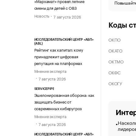
«Мархамат» провел летние
Повышайте
смены для детей с ОВЗ
Новость
7 августа 2026
Коды с
ОКПО
ИССЛЕДОВАТЕЛЬСКИЙ ЦЕНТР «АБП»
(ABL)
Рейтинг как капитал: кому
ОКАТО
принадлежит цифровая
ОКТМО
репутация на платформах
Мнение эксперта
ОКФС
7 августа 2026
ОКОГУ
SERVICEPIPE
Эшелонированная оборона: как
защищать бизнес от
современных киберугроз
Интер
Мнение эксперта
Насколь
7 августа 2026
лидеро
ИССЛЕДОВАТЕЛЬСКИЙ ЦЕНТР «АБП»