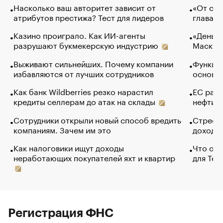
Насколько ваш авторитет зависит от
«От спо
атрибутов престижа? Тест для лидеров
глава к
Казино проиграло. Как ИИ-агенты
«Деньги
разрушают букмекерскую индустрию
Маск в 
Выживают сильнейших. Почему компании
Функции
избавляются от лучших сотрудников
основ э
Как банк Wildberries резко нарастил
ЕС раз
кредиты селлерам до атак на склады
нефти —
Сотрудники открыли новый способ вредить
Стресс 
компаниям. Зачем им это
доходов
Как налоговики ищут доходы
Что обв
неработающих покупателей яхт и квартир
для Tel
Регистрация ФНС