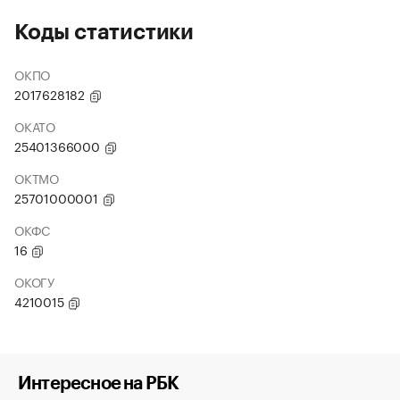
Коды статистики
ОКПО
2017628182
ОКАТО
25401366000
ОКТМО
25701000001
ОКФС
16
ОКОГУ
4210015
Интересное на РБК