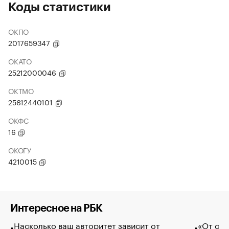
Коды статистики
ОКПО
2017659347
ОКАТО
25212000046
ОКТМО
25612440101
ОКФС
16
ОКОГУ
4210015
Интересное на РБК
Насколько ваш авторитет зависит от
«От спо