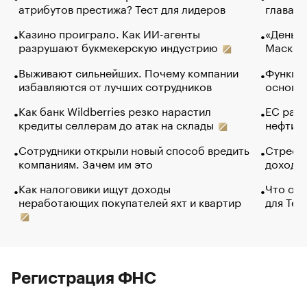
атрибутов престижа? Тест для лидеров
глава к
Казино проиграло. Как ИИ-агенты
«Деньги
разрушают букмекерскую индустрию
Маск в 
Выживают сильнейших. Почему компании
Функции
избавляются от лучших сотрудников
основ э
Как банк Wildberries резко нарастил
ЕС раз
кредиты селлерам до атак на склады
нефти —
Сотрудники открыли новый способ вредить
Стресс 
компаниям. Зачем им это
доходов
Как налоговики ищут доходы
Что обв
неработающих покупателей яхт и квартир
для Tel
Регистрация ФНС