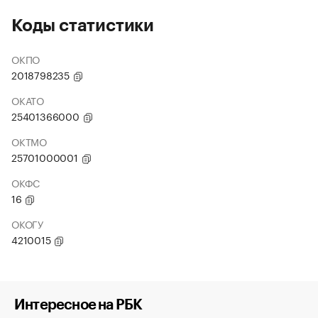
Коды статистики
ОКПО
2018798235
ОКАТО
25401366000
ОКТМО
25701000001
ОКФС
16
ОКОГУ
4210015
Интересное на РБК