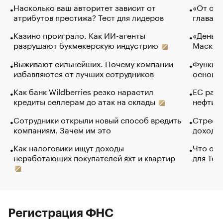
Насколько ваш авторитет зависит от
«От спо
атрибутов престижа? Тест для лидеров
глава к
Казино проиграло. Как ИИ-агенты
«Деньги
разрушают букмекерскую индустрию
Маск в 
Выживают сильнейших. Почему компании
Функции
избавляются от лучших сотрудников
основ э
Как банк Wildberries резко нарастил
ЕС раз
кредиты селлерам до атак на склады
нефти —
Сотрудники открыли новый способ вредить
Стресс 
компаниям. Зачем им это
доходов
Как налоговики ищут доходы
Что обв
неработающих покупателей яхт и квартир
для Tel
Регистрация ФНС