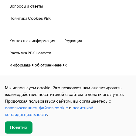
Вопросы и ответы
Политика Cookies РБК
Контактная информация
Редакция
Рассылка РБК Новости
Информация об ограничениях
Правовая информация
О соблюдении авторских прав
Мы используем cookie. Это позволяет нам анализировать
© АО «РОСБИЗНЕСКОНСАЛТИНГ»,
1995–2026.
Сообщения
и материалы информационного агентства «РБК»
взаимодействие посетителей с сайтом и делать его лучше.
(зарегистрировано Федеральной службой по надзору в сфере
Продолжая пользоваться сайтом, вы соглашаетесь с
связи, информационных технологий и массовых
использованием файлов cookie
и
политикой
коммуникаций (Роскомнадзор) 09.12.2015 за номером ИА
№ФС77-63848) сопровождаются пометкой «РБК». Отдельные
конфиденциальности
.
публикации могут содержать информацию,
не предназначенную для пользователей
до 18 лет.
companycardsfeedback@rbc.ru
Понятно
Добавить