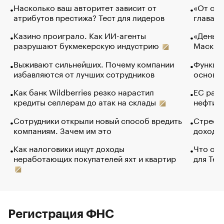
Насколько ваш авторитет зависит от
«От спо
атрибутов престижа? Тест для лидеров
глава к
Казино проиграло. Как ИИ-агенты
«Деньги
разрушают букмекерскую индустрию
Маск в 
Выживают сильнейших. Почему компании
Функции
избавляются от лучших сотрудников
основ э
Как банк Wildberries резко нарастил
ЕС раз
кредиты селлерам до атак на склады
нефти —
Сотрудники открыли новый способ вредить
Стресс 
компаниям. Зачем им это
доходов
Как налоговики ищут доходы
Что обв
неработающих покупателей яхт и квартир
для Tel
Регистрация ФНС