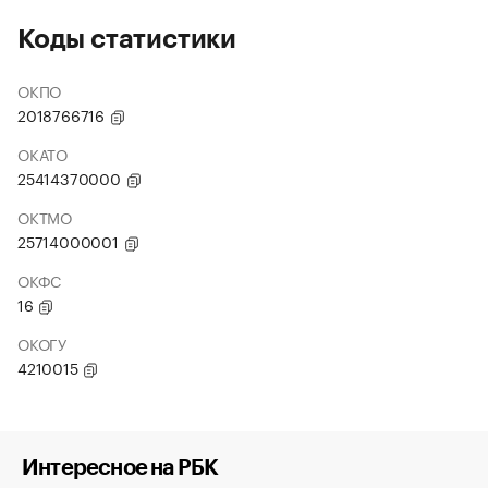
Коды статистики
ОКПО
2018766716
ОКАТО
25414370000
ОКТМО
25714000001
ОКФС
16
ОКОГУ
4210015
Интересное на РБК