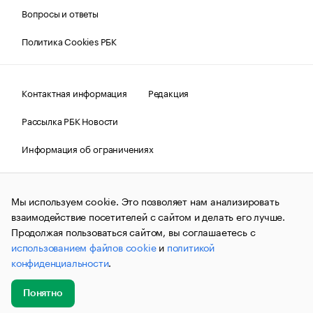
Вопросы и ответы
Политика Cookies РБК
Контактная информация
Редакция
Рассылка РБК Новости
Информация об ограничениях
Правовая информация
О соблюдении авторских прав
Мы используем cookie. Это позволяет нам анализировать
© АО «РОСБИЗНЕСКОНСАЛТИНГ»,
1995–2026.
Сообщения
и материалы информационного агентства «РБК»
взаимодействие посетителей с сайтом и делать его лучше.
(зарегистрировано Федеральной службой по надзору в сфере
Продолжая пользоваться сайтом, вы соглашаетесь с
связи, информационных технологий и массовых
использованием файлов cookie
и
политикой
коммуникаций (Роскомнадзор) 09.12.2015 за номером ИА
№ФС77-63848) сопровождаются пометкой «РБК». Отдельные
конфиденциальности
.
публикации могут содержать информацию,
не предназначенную для пользователей
до 18 лет.
companycardsfeedback@rbc.ru
Понятно
Добавить