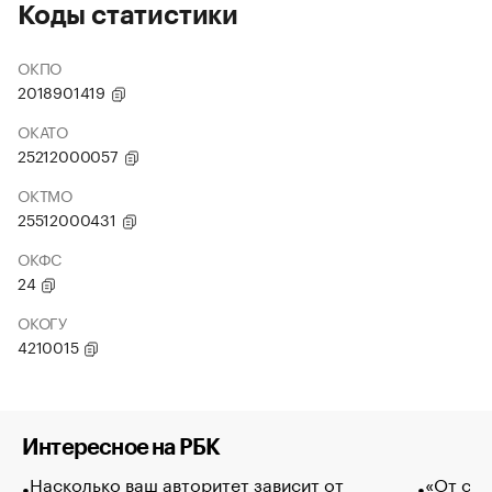
Коды статистики
ОКПО
2018901419
ОКАТО
25212000057
ОКТМО
25512000431
ОКФС
24
ОКОГУ
4210015
Интересное на РБК
Насколько ваш авторитет зависит от
«От спо