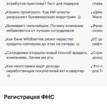
атрибутов престижа? Тест для лидеров
глава к
Казино проиграло. Как ИИ-агенты
«Деньги
разрушают букмекерскую индустрию
Маск в 
Выживают сильнейших. Почему компании
Функции
избавляются от лучших сотрудников
основ э
Как банк Wildberries резко нарастил
ЕС раз
кредиты селлерам до атак на склады
нефти —
Сотрудники открыли новый способ вредить
Стресс 
компаниям. Зачем им это
доходов
Как налоговики ищут доходы
Что обв
неработающих покупателей яхт и квартир
для Tel
Регистрация ФНС