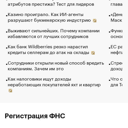
атрибутов престижа? Тест для лидеров
глава к
Казино проиграло. Как ИИ-агенты
«Деньги
разрушают букмекерскую индустрию
Маск в 
Выживают сильнейших. Почему компании
Функции
избавляются от лучших сотрудников
основ э
Как банк Wildberries резко нарастил
ЕС раз
кредиты селлерам до атак на склады
нефти —
Сотрудники открыли новый способ вредить
Стресс 
компаниям. Зачем им это
доходов
Как налоговики ищут доходы
Что обв
неработающих покупателей яхт и квартир
для Tel
Регистрация ФНС