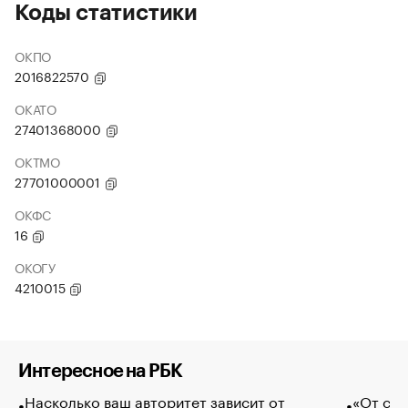
Коды статистики
ОКПО
2016822570
ОКАТО
27401368000
ОКТМО
27701000001
ОКФС
16
ОКОГУ
4210015
Интересное на РБК
Насколько ваш авторитет зависит от
«От спо