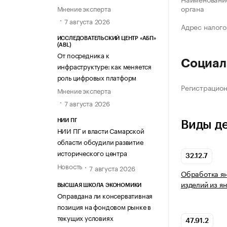
органа
Мнение эксперта
7 августа 2026
Адрес налого
ИССЛЕДОВАТЕЛЬСКИЙ ЦЕНТР «АБП»
(ABL)
От посредника к
Социал
инфраструктуре: как меняется
роль цифровых платформ
Регистрацио
Мнение эксперта
7 августа 2026
НИИ ПГ
Виды д
НИИ ПГ и власти Самарской
области обсудили развитие
исторического центра
32.12.7
Новость
7 августа 2026
Обработка ян
изделий из я
ВЫСШАЯ ШКОЛА ЭКОНОМИКИ
Оправдана ли консервативная
позиция на фондовом рынке в
текущих условиях
47.91.2