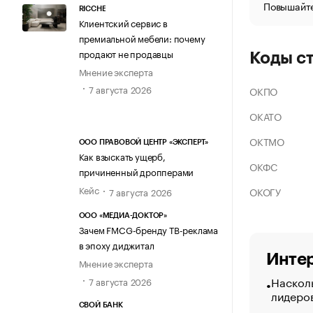
Повышайте
RICCHE
Клиентский сервис в
премиальной мебели: почему
продают не продавцы
Коды с
Мнение эксперта
7 августа 2026
ОКПО
ОКАТО
ОКТМО
ООО ПРАВОВОЙ ЦЕНТР «ЭКСПЕРТ»
Как взыскать ущерб,
ОКФС
причиненный дропперами
Кейс
ОКОГУ
7 августа 2026
ООО «МЕДИА-ДОКТОР»
Зачем FMCG-бренду ТВ-реклама
в эпоху диджитал
Интер
Мнение эксперта
Насколь
7 августа 2026
лидеро
СВОЙ БАНК