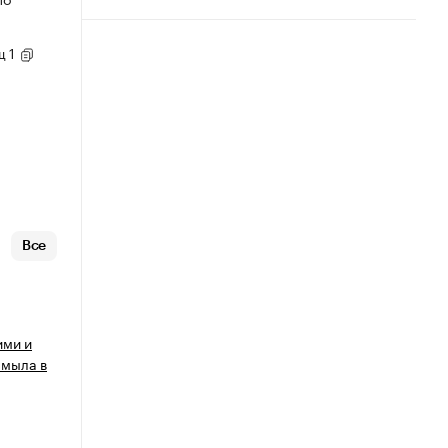
щ 1
Все
ими и
 мыла в