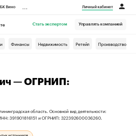
...
БК Вино
Личный кабинет
Стать экспертом
Управлять компанией
кте
азета
жи
Финансы
Недвижимость
Ретейл
Производство
вич — ОГРНИП:
лининградская область. Основной вид деятельности:
ы ИНН: 391901816151 и ОГРНИП: 322392600036260.
ытых источников.