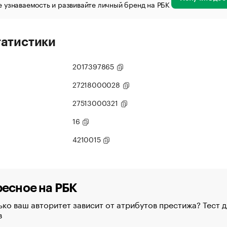
 узнаваемость и развивайте личный бренд на РБК
татистики
2017397865
27218000028
27513000321
16
4210015
есное на РБК
ко ваш авторитет зависит от атрибутов престижа? Тест д
в