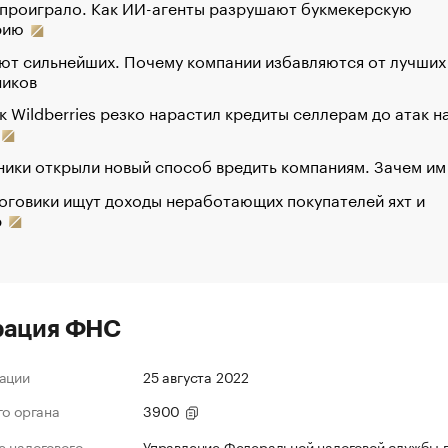
 проиграло. Как ИИ-агенты разрушают букмекерскую
рию
ют сильнейших. Почему компании избавляются от лучших
ников
к Wildberries резко нарастил кредиты селлерам до атак н
ики открыли новый способ вредить компаниям. Зачем им
оговики ищут доходы неработающих покупателей яхт и
р
рация ФНС
ации
25 августа 2022
го органа
3900
 налогового
Управление Федеральной налоговой службы 