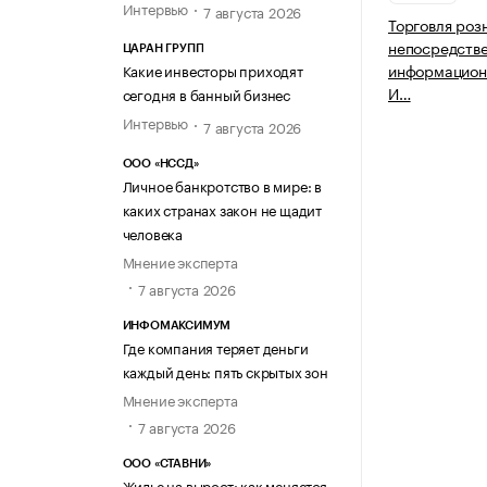
Интервью
7 августа 2026
Торговля роз
непосредств
ЦАРАН ГРУПП
информацион
Какие инвесторы приходят
И…
сегодня в банный бизнес
Интервью
7 августа 2026
ООО «НССД»
Личное банкротство в мире: в
каких странах закон не щадит
человека
Мнение эксперта
7 августа 2026
ИНФОМАКСИМУМ
Где компания теряет деньги
каждый день: пять скрытых зон
Мнение эксперта
7 августа 2026
ООО «СТАВНИ»
Жилье на вырост: как меняется