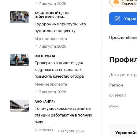
7 августа 2026
Компания
АО «ДЕЛОВОЙ ЦЕНТР
НЕЙРОХИРУРГИИ»
Управ
Судорожные приступы: что
нужно знать пациенту
Мнение эксперта
Профиль
Виды
7 августа 2026
СПЕКТРДАТА
Профи
Проверка кандидатов для
кадрового агентства: как
Дата регистр
повысить качество отбора
Мнение эксперта
Регион
7 августа 2026
ОГРНИП
АНО «АИПР»
ИНН
Почему московские зарядные
станции работают не в полную
силу
Интервью
7 августа 2026
Управляйт