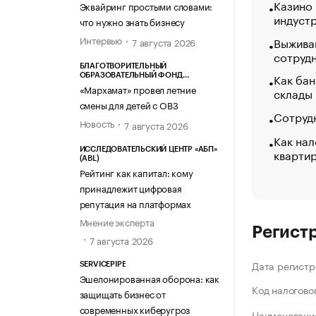
Казино
Эквайринг простыми словами:
индуст
что нужно знать бизнесу
Интервью
Выжива
7 августа 2026
сотруд
БЛАГОТВОРИТЕЛЬНЫЙ
Как бан
ОБРАЗОВАТЕЛЬНЫЙ ФОНД
«МАРХАМАТ»
«Мархамат» провел летние
склады
смены для детей с ОВЗ
Сотрудн
Новость
7 августа 2026
Как нал
кварти
ИССЛЕДОВАТЕЛЬСКИЙ ЦЕНТР «АБП»
(ABL)
Рейтинг как капитал: кому
принадлежит цифровая
репутация на платформах
Мнение эксперта
Регист
7 августа 2026
Дата регистр
SERVICEPIPE
Эшелонированная оборона: как
Код налогово
защищать бизнес от
современных киберугроз
Наименование