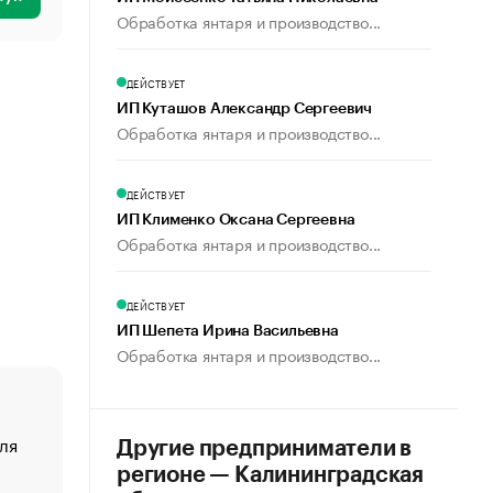
Обработка янтаря и производство...
ДЕЙСТВУЕТ
ИП Куташов Александр Сергеевич
Обработка янтаря и производство...
ДЕЙСТВУЕТ
ИП Клименко Оксана Сергеевна
Обработка янтаря и производство...
ДЕЙСТВУЕТ
ИП Шепета Ирина Васильевна
Обработка янтаря и производство...
ля
«От спорта тело стареет иначе». Как живет глава ко
Другие предприниматели в
создавшей GTA
регионе — Калининградская