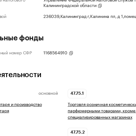
Калининградской области
вой
236039,Калининград г,Калинина пл, д 1,поме
ьные фонды
нный номер СФР
1168564910
еятельности
47.75.1
ОСНОВНОЙ
таря и производство
Торговля розничная косметическ
нтаря
парфюмерными товарами, кроме
специализированных магазинах
47.75.2