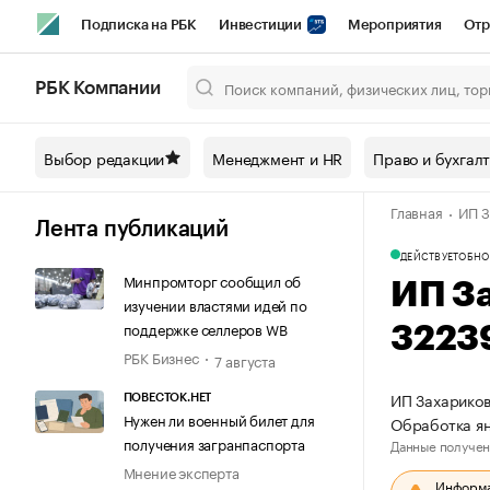
Подписка на РБК
Инвестиции
Мероприятия
Отр
Спорт
Школа управления РБК
РБК Образование
РБ
РБК Компании
Город
Стиль
Крипто
РБК Бизнес-среда
Дискусси
Выбор редакции
Менеджмент и HR
Право и бухгал
Спецпроекты СПб
Конференции СПб
Спецпроекты
Главная
ИП З
Технологии и медиа
Финансы
Рынок наличной валют
Лента публикаций
ДЕЙСТВУЕТ
ОБНО
Минпромторг сообщил об
ИП З
изучении властями идей по
поддержке селлеров WB
3223
РБК Бизнес
7 августа
ИП Захариков
ПОВЕСТОК.НЕТ
Нужен ли военный билет для
Обработка ян
получения загранпаспорта
Данные получен
Мнение эксперта
Информац