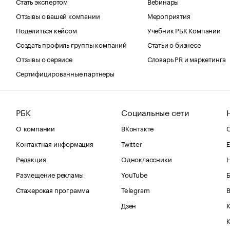
Стать экспертом
Вебинары
Отзывы о вашей компании
Мероприятия
Поделиться кейсом
Учебник РБК Компании
Создать профиль группы компаний
Статьи о бизнесе
Отзывы о сервисе
Словарь PR и маркетинга
Сертифицированные партнеры
РБК
Социальные сети
О компании
ВКонтакте
С
Контактная информация
Twitter
Е
Редакция
Одноклассники
Размещение рекламы
YouTube
Стажерская программа
Telegram
В
Дзен
К