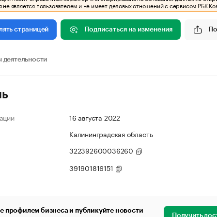
 не является пользователем и не имеет деловых отношений с сервисом РБК Ко
Подписаться на изменения
По
лять страницей
 деятельности
ль
ации
16 августа 2022
Калининградская область
322392600036260
391901816151
е профилем бизнеса и публикуйте новости
Получить дос