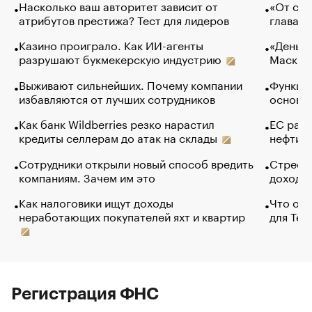
Насколько ваш авторитет зависит от
«От спо
атрибутов престижа? Тест для лидеров
глава к
Казино проиграло. Как ИИ-агенты
«Деньги
разрушают букмекерскую индустрию
Маск в 
Выживают сильнейших. Почему компании
Функции
избавляются от лучших сотрудников
основ э
Как банк Wildberries резко нарастил
ЕС раз
кредиты селлерам до атак на склады
нефти —
Сотрудники открыли новый способ вредить
Стресс 
компаниям. Зачем им это
доходов
Как налоговики ищут доходы
Что обв
неработающих покупателей яхт и квартир
для Tel
Регистрация ФНС