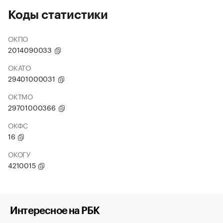
Коды статистики
ОКПО
2014090033
ОКАТО
29401000031
ОКТМО
29701000366
ОКФС
16
ОКОГУ
4210015
Интересное на РБК