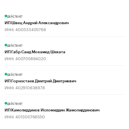
ДЕЙСТВУЕТ
ИП Швец Андрей Александрович
ИНН: 400333405766
ДЕЙСТВУЕТ
ИП Габр Саид Мохамед Шехата
ИНН: 400705894020
ДЕЙСТВУЕТ
ИП Горностаев Дмитрий Дмитриевич
ИНН: 402910638978
ДЕЙСТВУЕТ
ИП Камолиддинов Исломиддин Жамолиддинович
ИНН: 401300766550