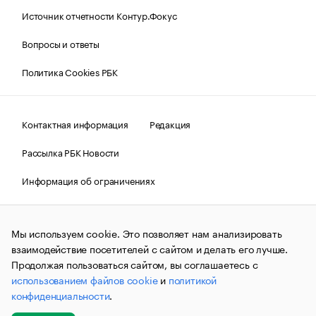
Источник отчетности Контур.Фокус
Вопросы и ответы
Политика Cookies РБК
Контактная информация
Редакция
Рассылка РБК Новости
Информация об ограничениях
Правовая информация
О соблюдении авторских прав
Мы используем cookie. Это позволяет нам анализировать
© АО «РОСБИЗНЕСКОНСАЛТИНГ»,
1995–2026.
Сообщения
и материалы информационного агентства «РБК»
взаимодействие посетителей с сайтом и делать его лучше.
(зарегистрировано Федеральной службой по надзору в сфере
Продолжая пользоваться сайтом, вы соглашаетесь с
связи, информационных технологий и массовых
использованием файлов cookie
и
политикой
коммуникаций (Роскомнадзор) 09.12.2015 за номером ИА
№ФС77-63848) сопровождаются пометкой «РБК». Отдельные
конфиденциальности
.
публикации могут содержать информацию,
не предназначенную для пользователей