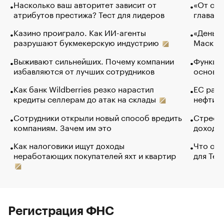
Насколько ваш авторитет зависит от
«От спо
атрибутов престижа? Тест для лидеров
глава к
Казино проиграло. Как ИИ-агенты
«Деньги
разрушают букмекерскую индустрию
Маск в 
Выживают сильнейших. Почему компании
Функции
избавляются от лучших сотрудников
основ э
Как банк Wildberries резко нарастил
ЕС раз
кредиты селлерам до атак на склады
нефти —
Сотрудники открыли новый способ вредить
Стресс 
компаниям. Зачем им это
доходов
Как налоговики ищут доходы
Что обв
неработающих покупателей яхт и квартир
для Tel
Регистрация ФНС