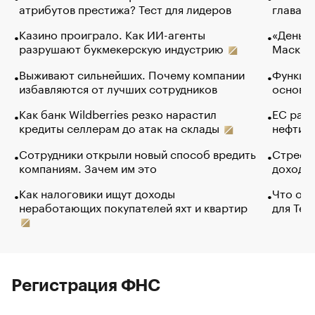
атрибутов престижа? Тест для лидеров
глава к
Казино проиграло. Как ИИ-агенты
«Деньги
разрушают букмекерскую индустрию
Маск в 
Выживают сильнейших. Почему компании
Функции
избавляются от лучших сотрудников
основ э
Как банк Wildberries резко нарастил
ЕС раз
кредиты селлерам до атак на склады
нефти —
Сотрудники открыли новый способ вредить
Стресс 
компаниям. Зачем им это
доходов
Как налоговики ищут доходы
Что обв
неработающих покупателей яхт и квартир
для Tel
Регистрация ФНС