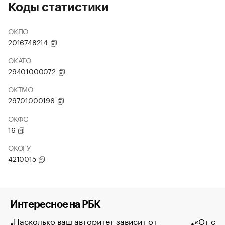
Коды статистики
ОКПО
2016748214
ОКАТО
29401000072
ОКТМО
29701000196
ОКФС
16
ОКОГУ
4210015
Интересное на РБК
Насколько ваш авторитет зависит от
«От спо