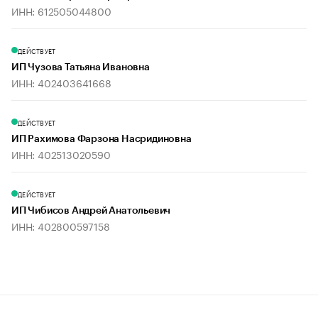
ИНН: 612505044800
ДЕЙСТВУЕТ
ИП Чузова Татьяна Ивановна
ИНН: 402403641668
ДЕЙСТВУЕТ
ИП Рахимова Фарзона Насридиновна
ИНН: 402513020590
ДЕЙСТВУЕТ
ИП Чибисов Андрей Анатольевич
ИНН: 402800597158