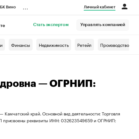
...
БК Вино
Личный кабинет
Стать экспертом
Управлять компанией
кте
азета
жи
Финансы
Недвижимость
Ретейл
Производство
ндровна — ОГРНИП:
— Камчатский край. Основной вид деятельности: Торговля
ИП присвоены реквизиты ИНН: 032623549659 и ОГРНИП: