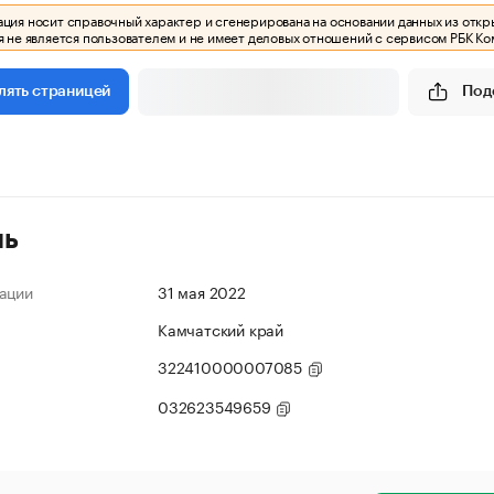
ия носит справочный характер и сгенерирована на основании данных из откр
 не является пользователем и не имеет деловых отношений с сервисом РБК Ко
Под
лять страницей
ль
ации
31 мая 2022
Камчатский край
322410000007085
032623549659