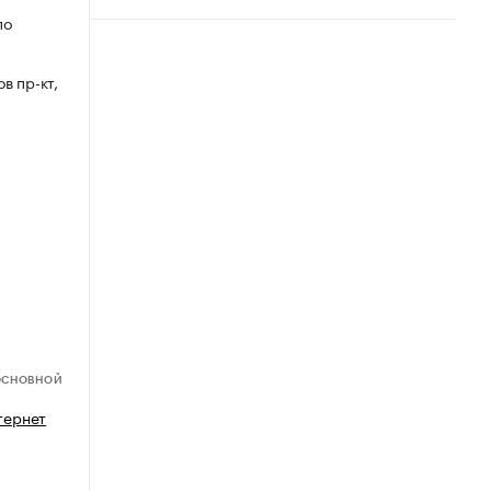
по
в пр-кт,
ОСНОВНОЙ
тернет