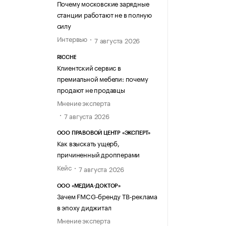
Почему московские зарядные
станции работают не в полную
силу
Интервью
7 августа 2026
RICCHE
Клиентский сервис в
премиальной мебели: почему
продают не продавцы
Мнение эксперта
7 августа 2026
ООО ПРАВОВОЙ ЦЕНТР «ЭКСПЕРТ»
Как взыскать ущерб,
причиненный дропперами
Кейс
7 августа 2026
ООО «МЕДИА-ДОКТОР»
Зачем FMCG-бренду ТВ-реклама
в эпоху диджитал
Мнение эксперта