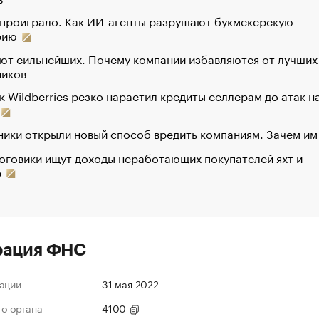
 проиграло. Как ИИ-агенты разрушают букмекерскую
рию
ют сильнейших. Почему компании избавляются от лучших
ников
к Wildberries резко нарастил кредиты селлерам до атак н
ики открыли новый способ вредить компаниям. Зачем им
оговики ищут доходы неработающих покупателей яхт и
р
рация ФНС
ации
31 мая 2022
го органа
4100