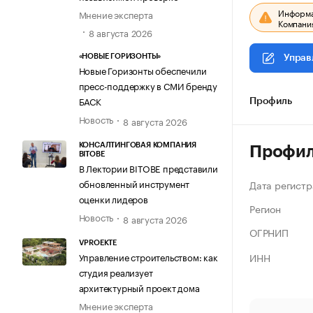
Информац
Мнение эксперта
Компания
8 августа 2026
«НОВЫЕ ГОРИЗОНТЫ»
Управ
Новые Горизонты обеспечили
пресс-поддержку в СМИ бренду
БАСК
Профиль
Новость
8 августа 2026
КОНСАЛТИНГОВАЯ КОМПАНИЯ
Профи
BITOBE
В Лектории BITOBE представили
обновленный инструмент
Дата регистр
оценки лидеров
Регион
Новость
8 августа 2026
ОГРНИП
VPROEKTE
ИНН
Управление строительством: как
студия реализует
архитектурный проект дома
Мнение эксперта