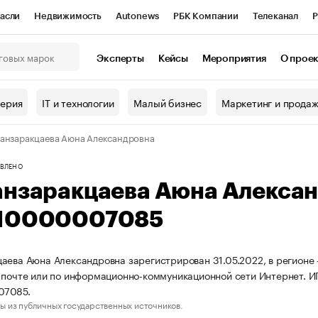
асли
Недвижимость
Autonews
РБК Компании
Телеканал
Р
К Курсы
РБК Life
Тренды
Визионеры
Национальные проекты
Эксперты
Кейсы
Мероприятия
О прое
онный клуб
Исследования
Кредитные рейтинги
Франшизы
Г
терия
IT и технологии
Малый бизнес
Маркетинг и прода
Проверка контрагентов
Политика
Экономика
Бизнес
анзаракцаева Аюна Александровна
ы
ВЛЕНО
анзаракцаева Аюна Алекса
10000007085
аева Аюна Александровна зарегистрирован 31.05.2022, в регионе 
 почте или по информационно-коммуникационной сети Интернет. 
07085.
ы из публичных государственных источников.