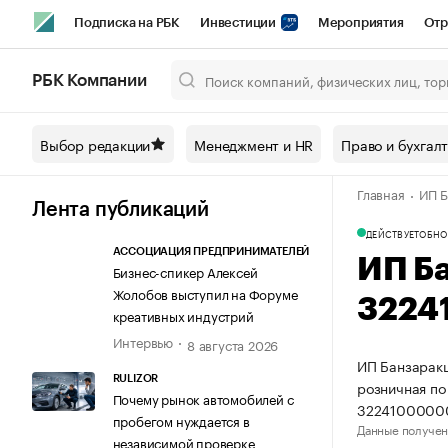
Подписка на РБК
Инвестиции
Мероприятия
Отр
Спорт
Школа управления РБК
РБК Образование
РБ
РБК Компании
Город
Стиль
Крипто
РБК Бизнес-среда
Дискусси
Выбор редакции
Менеджмент и HR
Право и бухгал
Спецпроекты СПб
Конференции СПб
Спецпроекты
Главная
ИП Б
Технологии и медиа
Финансы
Рынок наличной валют
Лента публикаций
ДЕЙСТВУЕТ
ОБНО
АССОЦИАЦИЯ ПРЕДПРИНИМАТЕЛЕЙ
ИП Б
Бизнес-спикер Алексей
Жолобов выступил на Форуме
3224
креативных индустрий
Интервью
8 августа 2026
ИП Банзаракц
RULIZOR
розничная по
Почему рынок автомобилей с
3224100000
пробегом нуждается в
Данные получен
независимой проверке