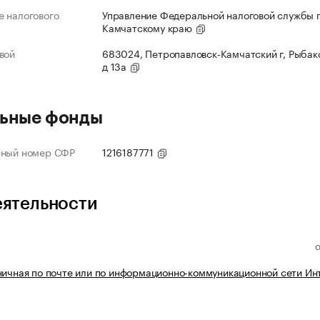
 налогового
Управление Федеральной налоговой службы 
Камчатскому краю
вой
683024, Петропавловск-Камчатский г, Рыбако
д 13а
ьные фонды
нный номер СФР
1216187771
еятельности
ничная по почте или по информационно-коммуникационной сети Ин