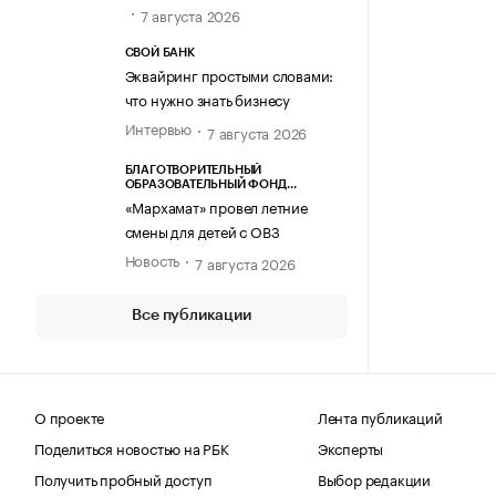
7 августа 2026
СВОЙ БАНК
Эквайринг простыми словами:
что нужно знать бизнесу
Интервью
7 августа 2026
БЛАГОТВОРИТЕЛЬНЫЙ
ОБРАЗОВАТЕЛЬНЫЙ ФОНД
«МАРХАМАТ»
«Мархамат» провел летние
смены для детей с ОВЗ
Новость
7 августа 2026
Все публикации
О проекте
Лента публикаций
Поделиться новостью на РБК
Эксперты
Получить пробный доступ
Выбор редакции