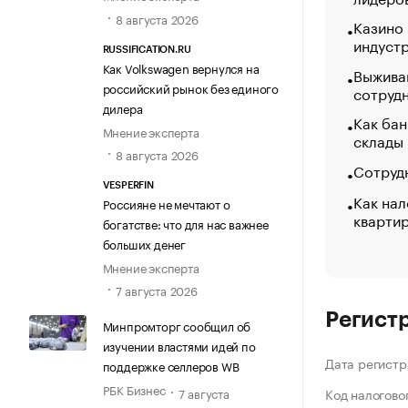
8 августа 2026
Казино
индуст
RUSSIFICATION.RU
Как Volkswagen вернулся на
Выжива
российский рынок без единого
сотруд
дилера
Как бан
Мнение эксперта
склады
8 августа 2026
Сотрудн
VESPERFIN
Как нал
Россияне не мечтают о
кварти
богатстве: что для нас важнее
больших денег
Мнение эксперта
7 августа 2026
Регист
Минпромторг сообщил об
изучении властями идей по
Дата регистр
поддержке селлеров WB
РБК Бизнес
7 августа
Код налогово