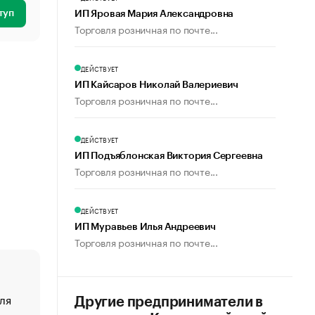
туп
ИП Яровая Мария Александровна
Торговля розничная по почте...
ДЕЙСТВУЕТ
ИП Кайсаров Николай Валериевич
Торговля розничная по почте...
ДЕЙСТВУЕТ
ИП Подъяблонская Виктория Сергеевна
Торговля розничная по почте...
ДЕЙСТВУЕТ
ИП Муравьев Илья Андреевич
Торговля розничная по почте...
ля
«От спорта тело стареет иначе». Как живет глава ко
Другие предприниматели в
создавшей GTA