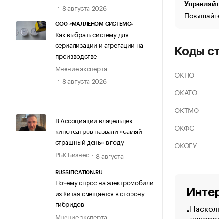
Управляйт
8 августа 2026
Повышайте
ООО «МАЛЛЕНОМ СИСТЕМС»
Как выбрать систему для
сериализации и агрегации на
Коды с
производстве
Мнение эксперта
ОКПО
8 августа 2026
ОКАТО
ОКТМО
В Ассоциации владельцев
ОКФС
кинотеатров назвали «самый
страшный день» в году
ОКОГУ
РБК Бизнес
8 августа
RUSSIFICATION.RU
Почему спрос на электромобили
Интер
из Китая смещается в сторону
гибридов
Насколь
лидеро
Мнение эксперта