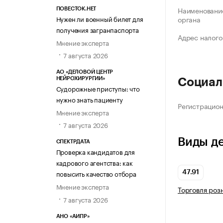
Наименование
ПОВЕСТОК.НЕТ
Нужен ли военный билет для
органа
получения загранпаспорта
Адрес налого
Мнение эксперта
7 августа 2026
АО «ДЕЛОВОЙ ЦЕНТР
НЕЙРОХИРУРГИИ»
Социал
Судорожные приступы: что
нужно знать пациенту
Регистрацио
Мнение эксперта
7 августа 2026
Виды д
СПЕКТРДАТА
Проверка кандидатов для
кадрового агентства: как
повысить качество отбора
47.91
Мнение эксперта
Торговля роз
7 августа 2026
АНО «АИПР»