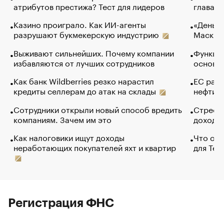
атрибутов престижа? Тест для лидеров
глава к
Казино проиграло. Как ИИ-агенты
«Деньги
разрушают букмекерскую индустрию
Маск в 
Выживают сильнейших. Почему компании
Функции
избавляются от лучших сотрудников
основ э
Как банк Wildberries резко нарастил
ЕС раз
кредиты селлерам до атак на склады
нефти —
Сотрудники открыли новый способ вредить
Стресс 
компаниям. Зачем им это
доходов
Как налоговики ищут доходы
Что обв
неработающих покупателей яхт и квартир
для Tel
Регистрация ФНС