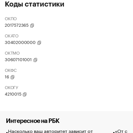
Коды статистики
ОКПО
2017572365
ОКАТО
30402000000
ОКТМО
30607101001
ОКФС
16
ОКОГУ
4210015
Интересное на РБК
Насколько ваш авторитет зависит от
«От спо