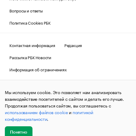
Вопросы и ответы
Политика Cookies РБК
Контактная информация
Редакция
Рассылка РБК Новости
Информация об ограничениях
Правовая информация
О соблюдении авторских прав
Мы используем cookie. Это позволяет нам анализировать
© АО «РОСБИЗНЕСКОНСАЛТИНГ»,
1995–2026.
Сообщения
и материалы информационного агентства «РБК»
взаимодействие посетителей с сайтом и делать его лучше.
(зарегистрировано Федеральной службой по надзору в сфере
Продолжая пользоваться сайтом, вы соглашаетесь с
связи, информационных технологий и массовых
использованием файлов cookie
и
политикой
коммуникаций (Роскомнадзор) 09.12.2015 за номером ИА
№ФС77-63848) сопровождаются пометкой «РБК». Отдельные
конфиденциальности
.
публикации могут содержать информацию,
не предназначенную для пользователей
до 18 лет.
companycardsfeedback@rbc.ru
Понятно