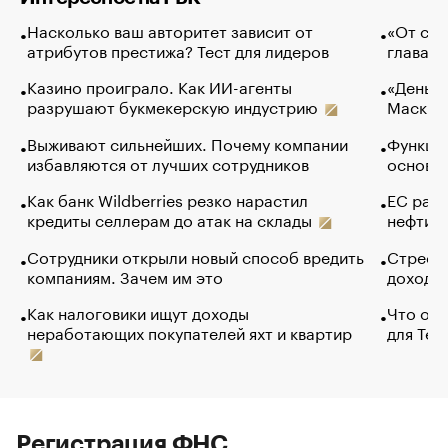
Насколько ваш авторитет зависит от
«От спо
атрибутов престижа? Тест для лидеров
глава к
Казино проиграло. Как ИИ-агенты
«Деньги
разрушают букмекерскую индустрию
Маск в 
Выживают сильнейших. Почему компании
Функции
избавляются от лучших сотрудников
основ э
Как банк Wildberries резко нарастил
ЕС раз
кредиты селлерам до атак на склады
нефти —
Сотрудники открыли новый способ вредить
Стресс 
компаниям. Зачем им это
доходов
Как налоговики ищут доходы
Что обв
неработающих покупателей яхт и квартир
для Tel
Регистрация ФНС