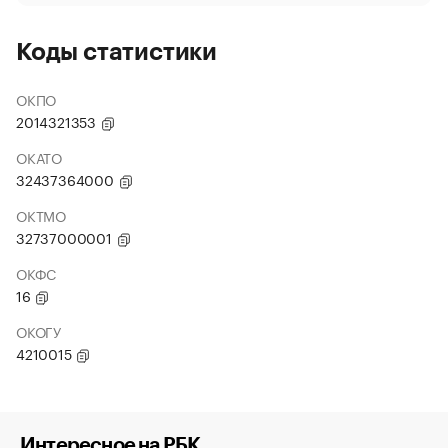
Коды статистики
ОКПО
2014321353
ОКАТО
32437364000
ОКТМО
32737000001
ОКФС
16
ОКОГУ
4210015
Интересное на РБК