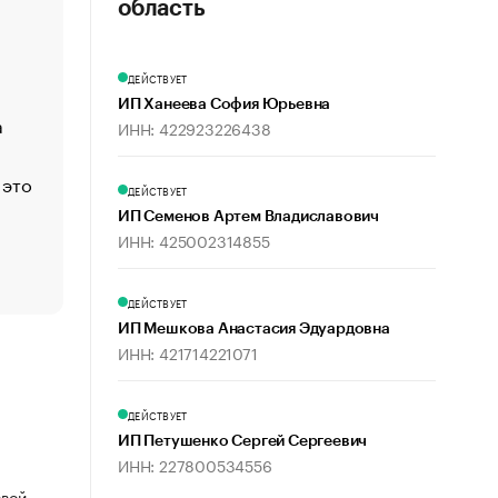
«Деньги будут не нужны»: что рассказал Маск в инт
область
Economist
Функции менеджмента: пять ключевых основ эффект
ДЕЙСТВУЕТ
управления
ИП Ханеева София Юрьевна
а
ЕС разрешил конфискацию российской нефти — чем
ИНН: 422923226438
Москва
 это
Стресс обеспеченных людей: почему рост доходов 
ДЕЙСТВУЕТ
счастья
ИП Семенов Артем Владиславович
Что обвинения против Павла Дурова значат для Tele
ИНН: 425002314855
пользователей
ДЕЙСТВУЕТ
ИП Мешкова Анастасия Эдуардовна
ИНН: 421714221071
ДЕЙСТВУЕТ
ИП Петушенко Сергей Сергеевич
ИНН: 227800534556
овой