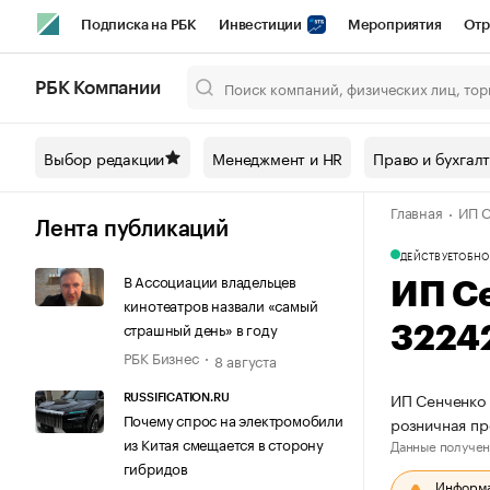
Подписка на РБК
Инвестиции
Мероприятия
Отр
Спорт
Школа управления РБК
РБК Образование
РБ
РБК Компании
Город
Стиль
Крипто
РБК Бизнес-среда
Дискусси
Выбор редакции
Менеджмент и HR
Право и бухгал
Спецпроекты СПб
Конференции СПб
Спецпроекты
Главная
ИП С
Технологии и медиа
Финансы
Рынок наличной валют
Лента публикаций
ДЕЙСТВУЕТ
ОБНО
В Ассоциации владельцев
ИП С
кинотеатров назвали «самый
страшный день» в году
3224
РБК Бизнес
8 августа
ИП Сенченко 
RUSSIFICATION.RU
Почему спрос на электромобили
розничная п
из Китая смещается в сторону
Данные получен
гибридов
Информац