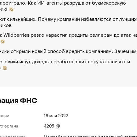
 проиграло. Как ИИ-агенты разрушают букмекерскую
рию
ют сильнейших. Почему компании избавляются от лучших
ников
к Wildberries резко нарастил кредиты селлерам до атак н
ики открыли новый способ вредить компаниям. Зачем им
оговики ищут доходы неработающих покупателей яхт и
р
рация ФНС
ации
16 мая 2022
го органа
4205
 налогового
Межрайонная инспекция Федеральной налог