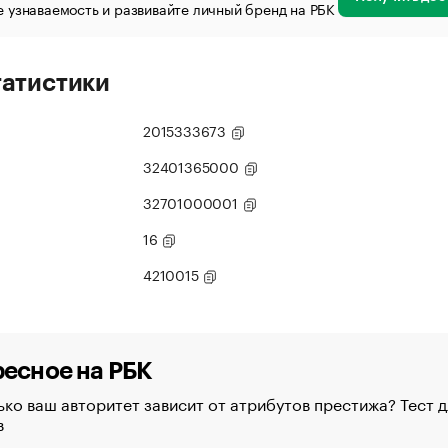
 узнаваемость и развивайте личный бренд на РБК
татистики
2015333673
32401365000
32701000001
16
4210015
есное на РБК
ко ваш авторитет зависит от атрибутов престижа? Тест д
в