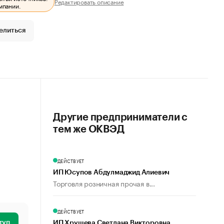
Редактировать описание
мпании.
елиться
Другие предприниматели с
тем же ОКВЭД
ДЕЙСТВУЕТ
ИП Юсупов Абдулмаджид Алиевич
Торговля розничная прочая в...
ДЕЙСТВУЕТ
туп
ИП Хрущева Светлана Викторовна