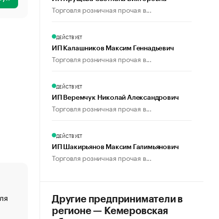
Торговля розничная прочая в...
ДЕЙСТВУЕТ
ИП Калашников Максим Геннадьевич
Торговля розничная прочая в...
ДЕЙСТВУЕТ
ИП Веремчук Николай Александрович
Торговля розничная прочая в...
ДЕЙСТВУЕТ
ИП Шакирьянов Максим Галимьянович
Торговля розничная прочая в...
ля
«От спорта тело стареет иначе». Как живет глава ко
Другие предприниматели в
создавшей GTA
регионе — Кемеровская