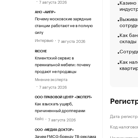
Казино
7 августа 2026
индуст
АНО «АИПР»
Выжива
Почему московские зарядные
сотруд
станции работают не в полную
силу
Как бан
Интервью
склады
7 августа 2026
Сотрудн
RICCHE
Клиентский сервис в
Как нал
премиальной мебели: почему
кварти
продают не продавцы
Мнение эксперта
7 августа 2026
ООО ПРАВОВОЙ ЦЕНТР «ЭКСПЕРТ»
Регист
Как взыскать ущерб,
причиненный дропперами
Дата регистр
Кейс
7 августа 2026
Код налогово
ООО «МЕДИА-ДОКТОР»
Зачем FMCG-бренду ТВ-реклама
Наименование