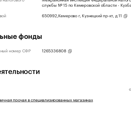
службы № 15 по Кемеровской области - Кузб
вой
650992,Кемерово г, Кузнецкий пр-кт, д 11
ьные фонды
нный номер СФР
1265336808
еятельности
ничная прочая в специализированных магазинах