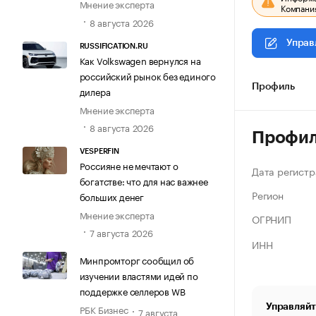
Мнение эксперта
Компания
8 августа 2026
Управ
RUSSIFICATION.RU
Как Volkswagen вернулся на
российский рынок без единого
Профиль
дилера
Мнение эксперта
8 августа 2026
Профи
VESPERFIN
Россияне не мечтают о
Дата регистр
богатстве: что для нас важнее
Регион
больших денег
Мнение эксперта
ОГРНИП
7 августа 2026
ИНН
Минпромторг сообщил об
изучении властями идей по
поддержке селлеров WB
Управляйт
РБК Бизнес
7 августа