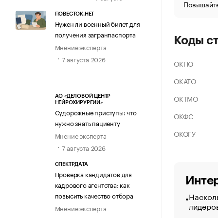
Повышайте
ПОВЕСТОК.НЕТ
Нужен ли военный билет для
получения загранпаспорта
Коды с
Мнение эксперта
7 августа 2026
ОКПО
ОКАТО
ОКТМО
АО «ДЕЛОВОЙ ЦЕНТР
НЕЙРОХИРУРГИИ»
Судорожные приступы: что
ОКФС
нужно знать пациенту
ОКОГУ
Мнение эксперта
7 августа 2026
СПЕКТРДАТА
Проверка кандидатов для
Интер
кадрового агентства: как
Насколь
повысить качество отбора
лидеро
Мнение эксперта