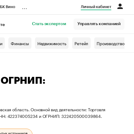
...
БК Вино
Личный кабинет
Стать экспертом
Управлять компанией
кте
азета
жи
Финансы
Недвижимость
Ретейл
Производство
— ОГРНИП:
вская область. Основной вид деятельности: Торговля
 ИНН: 422374005234 и ОГРНИП: 322420500039864.
ытых источников.