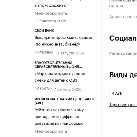
в эпоху диджитал
органа
Мнение эксперта
Адрес налого
7 августа 2026
СВОЙ БАНК
Эквайринг простыми словами:
Социал
что нужно знать бизнесу
Интервью
Регистрацио
7 августа 2026
БЛАГОТВОРИТЕЛЬНЫЙ
ОБРАЗОВАТЕЛЬНЫЙ ФОНД
«МАРХАМАТ»
«Мархамат» провел летние
Виды д
смены для детей с ОВЗ
Новость
7 августа 2026
47.78
ИССЛЕДОВАТЕЛЬСКИЙ ЦЕНТР «АБП»
Торговля роз
(ABL)
Рейтинг как капитал: кому
принадлежит цифровая
репутация на платформах
Мнение эксперта