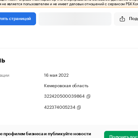
 не является пользователем и не имеет деловых отношений с сервисом РБК Ко
Под
лять страницей
ль
ации
16 мая 2022
Кемеровская область
322420500039864
422374005234
е профилем бизнеса и публикуйте новости
Получить дос