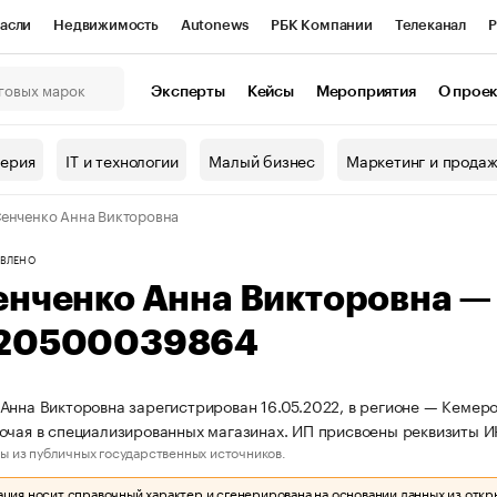
асли
Недвижимость
Autonews
РБК Компании
Телеканал
Р
К Курсы
РБК Life
Тренды
Визионеры
Национальные проекты
Эксперты
Кейсы
Мероприятия
О прое
онный клуб
Исследования
Кредитные рейтинги
Франшизы
Г
терия
IT и технологии
Малый бизнес
Маркетинг и прода
Проверка контрагентов
Политика
Экономика
Бизнес
енченко Анна Викторовна
ы
ВЛЕНО
енченко Анна Викторовна 
20500039864
Анна Викторовна зарегистрирован 16.05.2022, в регионе — Кемеро
рочая в специализированных магазинах. ИП присвоены реквизиты
ы из публичных государственных источников.
ия носит справочный характер и сгенерирована на основании данных из откр