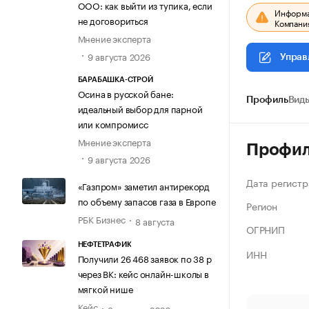
ООО: как выйти из тупика, если
Информац
не договориться
Компания
Мнение эксперта
9 августа 2026
Управ
БАРАБАШКА-СТРОЙ
Осина в русской бане:
Профиль
Виды
идеальный выбор для парной
или компромисс
Мнение эксперта
Профи
9 августа 2026
Дата регистр
«Газпром» заметил антирекорд
по объему запасов газа в Европе
Регион
РБК Бизнес
8 августа
ОГРНИП
НЕФТЕТРАФИК
ИНН
Получили 26 468 заявок по 38 р
через ВК: кейс онлайн-школы в
мягкой нише
Кейс
8 августа 2026