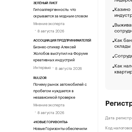
ЗЕЛЁНЫЙ ЛИСТ
Казино
Гипоаллергенность: что
индуст
скрывается за модным словом
Мнение эксперта
Выжива
сотруд
8 августа 2026
Как бан
АССОЦИАЦИЯ ПРЕДПРИНИМАТЕЛЕЙ
склады
Бизнес-спикер Алексей
Жолобов выступил на Форуме
Сотрудн
креативных индустрий
Как нал
Интервью
8 августа 2026
кварти
RULIZOR
Почему рынок автомобилей с
пробегом нуждается в
независимой проверке
Регист
Мнение эксперта
8 августа 2026
Дата регистр
«НОВЫЕ ГОРИЗОНТЫ»
Код налогово
Новые Горизонты обеспечили