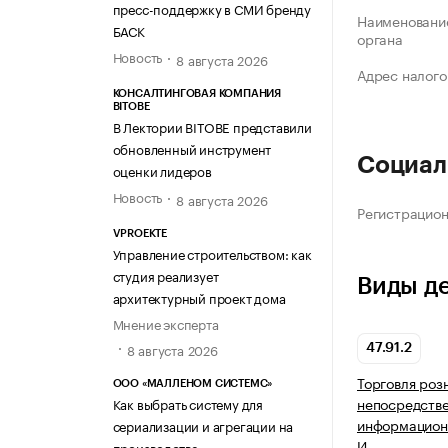
пресс-поддержку в СМИ бренду
Наименование
БАСК
органа
Новость
8 августа 2026
Адрес налого
КОНСАЛТИНГОВАЯ КОМПАНИЯ
BITOBE
В Лектории BITOBE представили
обновленный инструмент
Социал
оценки лидеров
Новость
8 августа 2026
Регистрацио
VPROEKTE
Управление строительством: как
студия реализует
Виды д
архитектурный проект дома
Мнение эксперта
8 августа 2026
47.91.2
Торговля роз
ООО «МАЛЛЕНОМ СИСТЕМС»
непосредств
Как выбрать систему для
информацион
сериализации и агрегации на
И…
производстве