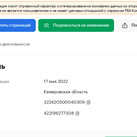
ия носит справочный характер и сгенерирована на основании данных из откр
 не является пользователем и не имеет деловых отношений с сервисом РБК Ко
Подписаться на изменения
По
лять страницей
 деятельности
ль
ации
17 мая 2022
Кемеровская область
322420500040309
422196277308