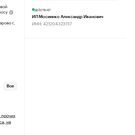
овой
ДЕЙСТВУЕТ
ассу
ИП Мосиенко Александр Иванович
рово г,
ИНН: 421204323157
Все
 прочих
са, не