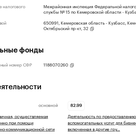
 налогового
Межрайонная инспекция Федеральной налог
службы № 15 по Кемеровской области - Кузб
вой
650991, Кемеровская область - Кузбасс, Кеме
Октябрьский пр-кт, 32
ьные фонды
нный номер СФР
1188070260
еятельности
82.99
ОСНОВНОЙ
ничная, осуществляемая
Деятельность по предоставлению
енно при помощи
вспомогательных услуг для бизне
но-коммуникационной сети
включенная в другие гру…