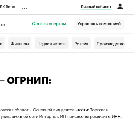
...
БК Вино
Личный кабинет
Стать экспертом
Управлять компанией
кте
азета
жи
Финансы
Недвижимость
Ретейл
Производство
 — ОГРНИП:
овская область. Основной вид деятельности: Торговля
уникационной сети Интернет. ИП присвоены реквизиты ИНН: