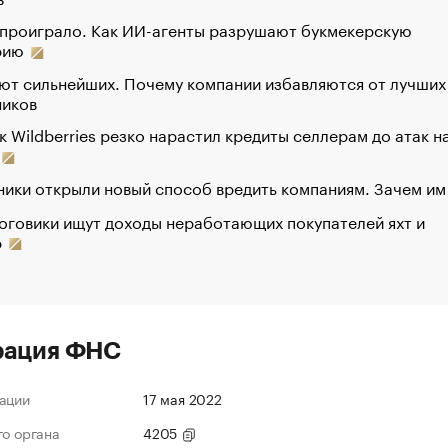
 проиграло. Как ИИ-агенты разрушают букмекерскую
рию
ют сильнейших. Почему компании избавляются от лучших
ников
к Wildberries резко нарастил кредиты селлерам до атак н
ики открыли новый способ вредить компаниям. Зачем им
оговики ищут доходы неработающих покупателей яхт и
р
рация ФНС
ации
17 мая 2022
го органа
4205