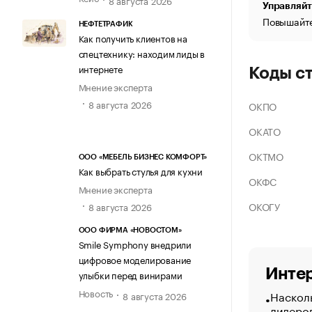
Управляйт
Повышайте
НЕФТЕТРАФИК
Как получить клиентов на
спецтехнику: находим лиды в
интернете
Коды с
Мнение эксперта
8 августа 2026
ОКПО
ОКАТО
ОКТМО
ООО «МЕБЕЛЬ БИЗНЕС КОМФОРТ»
Как выбрать стулья для кухни
ОКФС
Мнение эксперта
ОКОГУ
8 августа 2026
ООО ФИРМА «НОВОСТОМ»
Smile Symphony внедрили
цифровое моделирование
Интер
улыбки перед винирами
Новость
Насколь
8 августа 2026
лидеро