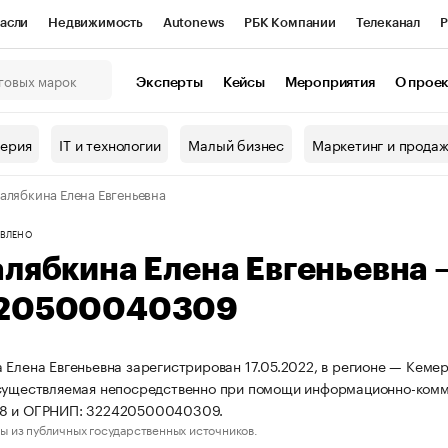
асли
Недвижимость
Autonews
РБК Компании
Телеканал
Р
К Курсы
РБК Life
Тренды
Визионеры
Национальные проекты
Эксперты
Кейсы
Мероприятия
О прое
онный клуб
Исследования
Кредитные рейтинги
Франшизы
Г
терия
IT и технологии
Малый бизнес
Маркетинг и прода
Проверка контрагентов
Политика
Экономика
Бизнес
алябкина Елена Евгеньевна
ы
ВЛЕНО
алябкина Елена Евгеньевна
20500040309
 Елена Евгеньевна зарегистрирован 17.05.2022, в регионе — Кемер
существляемая непосредственно при помощи информационно-комм
8 и ОГРНИП: 322420500040309.
ы из публичных государственных источников.