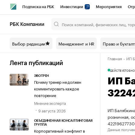
Подписка на РБК
Инвестиции
Мероприятия
Отр
Спорт
Школа управления РБК
РБК Образование
РБ
РБК Компании
Город
Стиль
Крипто
РБК Бизнес-среда
Дискусси
Выбор редакции
Менеджмент и HR
Право и бухгал
Спецпроекты СПб
Конференции СПб
Спецпроекты
Главная
ИП Б
Технологии и медиа
Финансы
Рынок наличной валют
Лента публикаций
ДЕЙСТВУЕТ
ОБНО
ЭВОТРЕН
ИП Б
Почему тренер не должен
комментировать каждое
3224
повторение
Мнение эксперта
ИП Балябкина
9 августа 2026
розничная, о
ОБЪЕДИНЕННАЯ КОНСАЛТИНГОВАЯ
42219627730
ГРУППА
Данные получен
Корпоративный конфликт в