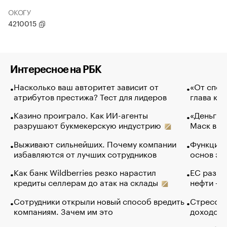
ОКОГУ
4210015
Интересное на РБК
Насколько ваш авторитет зависит от
«От спор
атрибутов престижа? Тест для лидеров
глава ко
Казино проиграло. Как ИИ-агенты
«Деньги б
разрушают букмекерскую индустрию
Маск в и
Выживают сильнейших. Почему компании
Функции 
избавляются от лучших сотрудников
основ эф
Как банк Wildberries резко нарастил
ЕС разре
кредиты селлерам до атак на склады
нефти — 
Сотрудники открыли новый способ вредить
Стресс о
компаниям. Зачем им это
доходов 