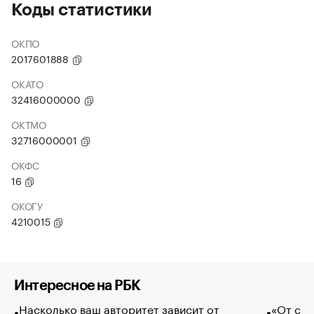
Коды статистики
ОКПО
2017601888
ОКАТО
32416000000
ОКТМО
32716000001
ОКФС
16
ОКОГУ
4210015
Интересное на РБК
Насколько ваш авторитет зависит от
«От спо