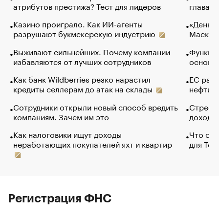
атрибутов престижа? Тест для лидеров
глава к
Казино проиграло. Как ИИ-агенты
«Деньги
разрушают букмекерскую индустрию
Маск в 
Выживают сильнейших. Почему компании
Функции
избавляются от лучших сотрудников
основ э
Как банк Wildberries резко нарастил
ЕС раз
кредиты селлерам до атак на склады
нефти —
Сотрудники открыли новый способ вредить
Стресс 
компаниям. Зачем им это
доходов
Как налоговики ищут доходы
Что обв
неработающих покупателей яхт и квартир
для Tel
Регистрация ФНС