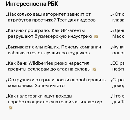
Интересное на РБК
Насколько ваш авторитет зависит от
«От спо
атрибутов престижа? Тест для лидеров
глава к
Казино проиграло. Как ИИ-агенты
«Деньги
разрушают букмекерскую индустрию
Маск в 
Выживают сильнейших. Почему компании
Функции
избавляются от лучших сотрудников
основ э
Как банк Wildberries резко нарастил
ЕС раз
кредиты селлерам до атак на склады
нефти —
Сотрудники открыли новый способ вредить
Стресс 
компаниям. Зачем им это
доходов
Как налоговики ищут доходы
Что обв
неработающих покупателей яхт и квартир
для Tel