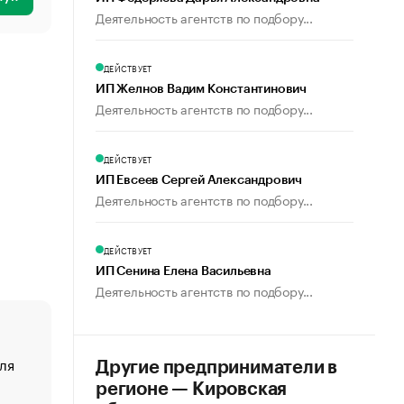
Деятельность агентств по подбору...
ДЕЙСТВУЕТ
ИП Желнов Вадим Константинович
Деятельность агентств по подбору...
ДЕЙСТВУЕТ
ИП Евсеев Сергей Александрович
Деятельность агентств по подбору...
ДЕЙСТВУЕТ
ИП Сенина Елена Васильевна
Деятельность агентств по подбору...
ля
«От спорта тело стареет иначе». Как живет глава ко
Другие предприниматели в
создавшей GTA
регионе — Кировская