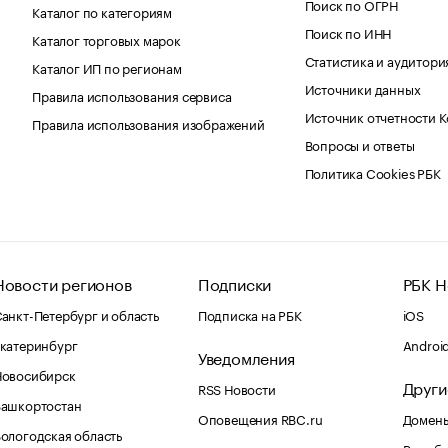
Поиск по ОГРН
Каталог по категориям
Поиск по ИНН
Каталог торговых марок
Статистика и аудитори
Каталог ИП по регионам
Источники данных
Правила использования сервиса
Источник отчетности 
Правила использования изображений
Вопросы и ответы
Политика Cookies РБК
Новости регионов
Подписки
РБК Н
анкт-Петербург и область
Подписка на РБК
iOS
катеринбург
Androi
Уведомления
Новосибирск
Други
RSS Новости
Башкортостан
Оповещения RBC.ru
Домены
ологодская область
Рег.об