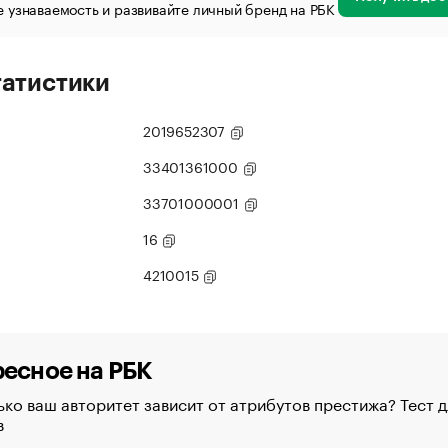
 узнаваемость и развивайте личный бренд на РБК
татистики
2019652307
33401361000
33701000001
16
4210015
есное на РБК
ко ваш авторитет зависит от атрибутов престижа? Тест д
в