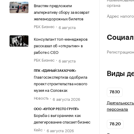
органа
Властям предложили
альтернативу сбору за возврат
Адрес налого
железнодорожных билетов
РБК Бизнес
6 августа
Социал
Консультант топ-менеджеров
рассказал об «открытии» в
Регистрацио
работе с CEO
РБК Бизнес
6 августа
ППК «ЕДИНЫЙ ЗАКАЗЧИК»
Виды д
Главгосэкспертиза одобрила
проект строительства нового
музея на Соловках
78.10
Новость
6 августа 2026
Деятельность
персонала
ООО «КУПОР РЕСТО ГРУПП»
Борьба с выгоранием: как
делегирование спасает бизнес
78.20
Кейс
6 августа 2026