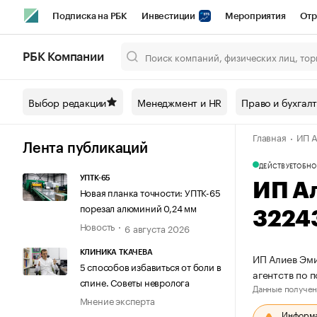
Подписка на РБК
Инвестиции
Мероприятия
Отр
Спорт
Школа управления РБК
РБК Образование
РБ
РБК Компании
Город
Стиль
Крипто
РБК Бизнес-среда
Дискусси
Выбор редакции
Менеджмент и HR
Право и бухгал
Спецпроекты СПб
Конференции СПб
Спецпроекты
Главная
ИП А
Технологии и медиа
Финансы
Рынок наличной валют
Лента публикаций
ДЕЙСТВУЕТ
ОБНО
УПТК-65
ИП А
Новая планка точности: УПТК-65
порезал алюминий 0,24 мм
3224
Новость
6 августа 2026
КЛИНИКА ТКАЧЕВА
ИП Алиев Эми
5 способов избавиться от боли в
агентств по 
спине. Советы невролога
Данные получен
Мнение эксперта
Информац