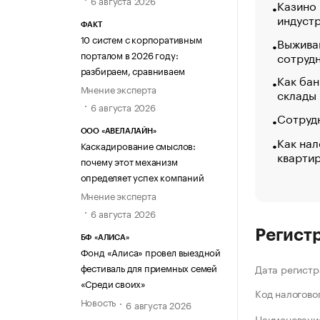
Казино
индуст
ФАКТ
10 систем с корпоративным
Выжива
порталом в 2026 году:
сотруд
разбираем, сравниваем
Как бан
Мнение эксперта
склады
6 августа 2026
Сотрудн
ООО «АВЕЛАЛАЙН»
Как нал
Каскадирование смыслов:
кварти
почему этот механизм
определяет успех компаний
Мнение эксперта
6 августа 2026
Регист
БФ «АЛИСА»
Фонд «Алиса» провел выездной
фестиваль для приемных семей
Дата регистр
«Среди своих»
Код налогово
Новость
6 августа 2026
Наименование