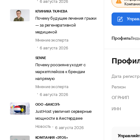
6 августа 2026
Компания
КЛИНИКА ТКАЧЕВА
Почему будущее лечения грыжи
Управ
— за регенеративной
медициной
Мнение эксперта
Профиль
Виды
6 августа 2026
SENNE
Профи
Почему россияне уходят с
маркетплейсов к брендам
Дата регистр
напрямую
Регион
Мнение эксперта
6 августа 2026
ОГРНИП
ООО «БАКСЭТ»
ИНН
JustHost увеличил серверные
мощности в Амстердаме
Новость
6 августа 2026
Управляйт
КОМПАНИЯ «ЭТО5»