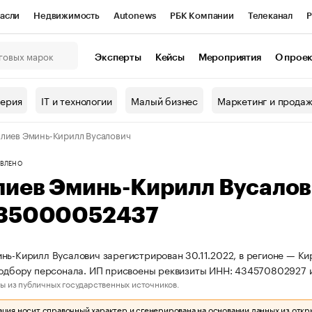
асли
Недвижимость
Autonews
РБК Компании
Телеканал
Р
К Курсы
РБК Life
Тренды
Визионеры
Национальные проекты
Эксперты
Кейсы
Мероприятия
О прое
онный клуб
Исследования
Кредитные рейтинги
Франшизы
Г
терия
IT и технологии
Малый бизнес
Маркетинг и прода
Проверка контрагентов
Политика
Экономика
Бизнес
лиев Эминь-Кирилл Вусалович
ы
ВЛЕНО
лиев Эминь-Кирилл Вусало
35000052437
нь-Кирилл Вусалович зарегистрирован 30.11.2022, в регионе — Ки
подбору персонала. ИП присвоены реквизиты ИНН: 434570802927
ы из публичных государственных источников.
ия носит справочный характер и сгенерирована на основании данных из откр