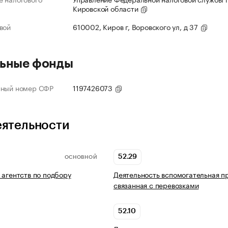
Кировской области
вой
610002, Киров г, Воровского ул, д 37
ьные фонды
нный номер СФР
1197426073
еятельности
52.29
ОСНОВНОЙ
 агентств по подбору
Деятельность вспомогательная п
связанная с перевозками
52.10