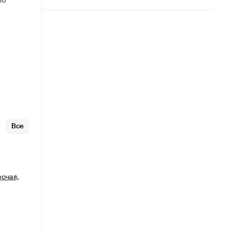
Все
рочая,