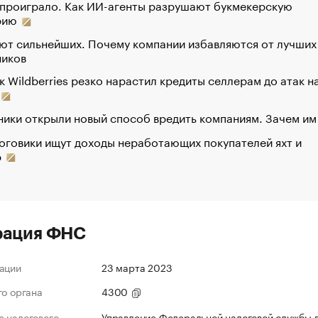
 проиграло. Как ИИ-агенты разрушают букмекерскую
рию
ют сильнейших. Почему компании избавляются от лучших
ников
к Wildberries резко нарастил кредиты селлерам до атак н
ики открыли новый способ вредить компаниям. Зачем им
оговики ищут доходы неработающих покупателей яхт и
р
рация ФНС
ации
23 марта 2023
го органа
4300
 налогового
Управление Федеральной налоговой службы 