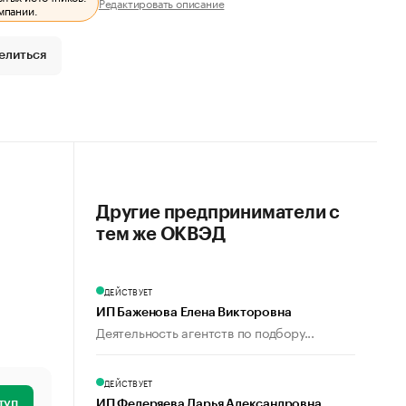
Редактировать описание
мпании.
елиться
Другие предприниматели с
тем же ОКВЭД
ДЕЙСТВУЕТ
ИП Баженова Елена Викторовна
Деятельность агентств по подбору...
ДЕЙСТВУЕТ
туп
ИП Федеряева Дарья Александровна