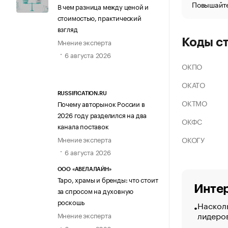
Повышайте
В чем разница между ценой и
стоимостью, практический
взгляд
Коды с
Мнение эксперта
6 августа 2026
ОКПО
ОКАТО
RUSSIFICATION.RU
ОКТМО
Почему авторынок России в
2026 году разделился на два
ОКФС
канала поставок
ОКОГУ
Мнение эксперта
6 августа 2026
ООО «АВЕЛАЛАЙН»
Таро, храмы и бренды: что стоит
Интер
за спросом на духовную
роскошь
Насколь
лидеро
Мнение эксперта
6 августа 2026