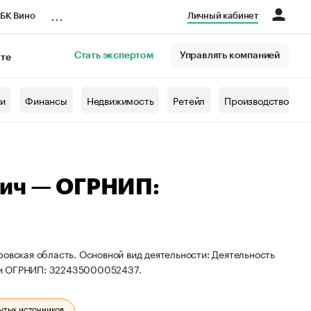
...
БК Вино
Личный кабинет
Стать экспертом
Управлять компанией
кте
азета
жи
Финансы
Недвижимость
Ретейл
Производство
вич — ОГРНИП:
ровская область. Основной вид деятельности: Деятельность
 и ОГРНИП: 322435000052437.
ытых источников.