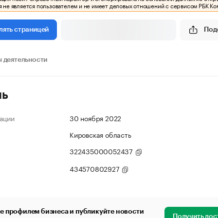
 не является пользователем и не имеет деловых отношений с сервисом РБК Ко
Под
лять страницей
 деятельности
ль
ации
30 ноября 2022
Кировская область
322435000052437
434570802927
е профилем бизнеса и публикуйте новости
Получить дос