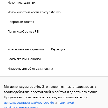
Источники данных
Источник отчетности Контур.Фокус
Вопросы и ответы
Политика Cookies РБК
Контактная информация
Редакция
Рассылка РБК Новости
Информация об ограничениях
Правовая информация
О соблюдении авторских прав
Мы используем cookie. Это позволяет нам анализировать
© АО «РОСБИЗНЕСКОНСАЛТИНГ»,
1995–2026.
Сообщения
и материалы информационного агентства «РБК»
взаимодействие посетителей с сайтом и делать его лучше.
(зарегистрировано Федеральной службой по надзору в сфере
Продолжая пользоваться сайтом, вы соглашаетесь с
связи, информационных технологий и массовых
использованием файлов cookie
и
политикой
коммуникаций (Роскомнадзор) 09.12.2015 за номером ИА
№ФС77-63848) сопровождаются пометкой «РБК». Отдельные
конфиденциальности
.