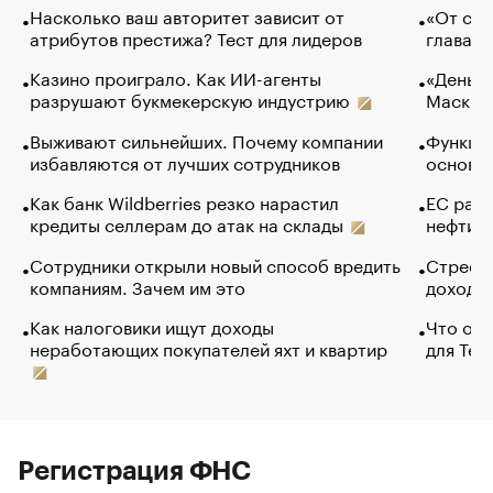
Насколько ваш авторитет зависит от
«От спо
атрибутов престижа? Тест для лидеров
глава к
Казино проиграло. Как ИИ-агенты
«Деньги
разрушают букмекерскую индустрию
Маск в 
Выживают сильнейших. Почему компании
Функции
избавляются от лучших сотрудников
основ э
Как банк Wildberries резко нарастил
ЕС раз
кредиты селлерам до атак на склады
нефти —
Сотрудники открыли новый способ вредить
Стресс 
компаниям. Зачем им это
доходов
Как налоговики ищут доходы
Что обв
неработающих покупателей яхт и квартир
для Tel
Регистрация ФНС