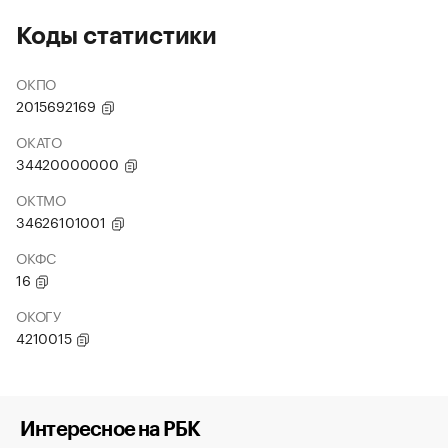
Коды статистики
ОКПО
2015692169
ОКАТО
34420000000
ОКТМО
34626101001
ОКФС
16
ОКОГУ
4210015
Интересное на РБК