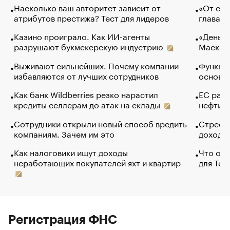
Насколько ваш авторитет зависит от
«От спо
атрибутов престижа? Тест для лидеров
глава к
Казино проиграло. Как ИИ-агенты
«Деньги
разрушают букмекерскую индустрию
Маск в 
Выживают сильнейших. Почему компании
Функции
избавляются от лучших сотрудников
основ э
Как банк Wildberries резко нарастил
ЕС раз
кредиты селлерам до атак на склады
нефти —
Сотрудники открыли новый способ вредить
Стресс 
компаниям. Зачем им это
доходов
Как налоговики ищут доходы
Что обв
неработающих покупателей яхт и квартир
для Tel
Регистрация ФНС