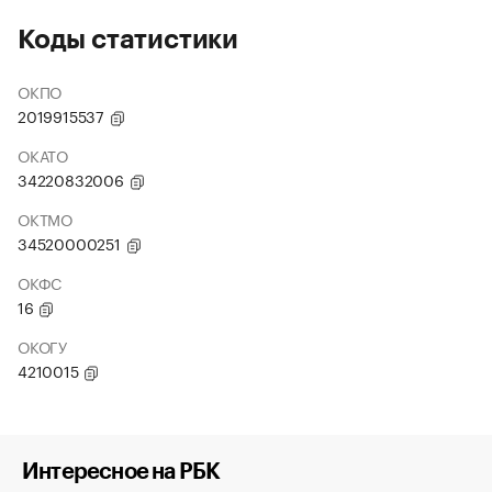
Коды статистики
ОКПО
2019915537
ОКАТО
34220832006
ОКТМО
34520000251
ОКФС
16
ОКОГУ
4210015
Интересное на РБК