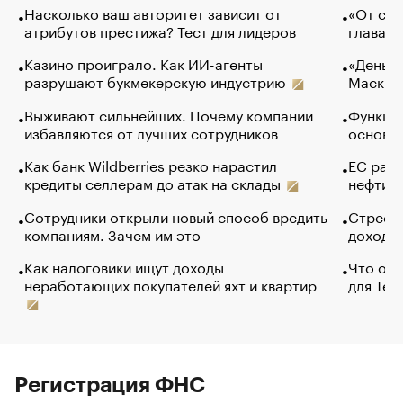
Насколько ваш авторитет зависит от
«От спо
атрибутов престижа? Тест для лидеров
глава к
Казино проиграло. Как ИИ-агенты
«Деньги
разрушают букмекерскую индустрию
Маск в 
Выживают сильнейших. Почему компании
Функции
избавляются от лучших сотрудников
основ э
Как банк Wildberries резко нарастил
ЕС раз
кредиты селлерам до атак на склады
нефти —
Сотрудники открыли новый способ вредить
Стресс 
компаниям. Зачем им это
доходов
Как налоговики ищут доходы
Что обв
неработающих покупателей яхт и квартир
для Tel
Регистрация ФНС