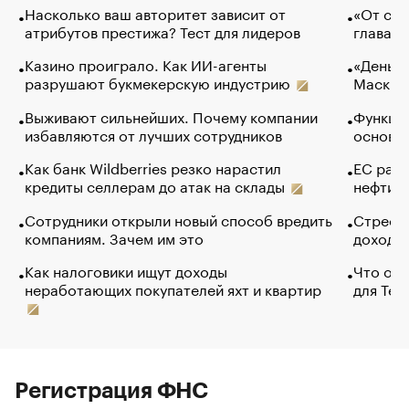
Насколько ваш авторитет зависит от
«От спо
атрибутов престижа? Тест для лидеров
глава к
Казино проиграло. Как ИИ-агенты
«Деньги
разрушают букмекерскую индустрию
Маск в 
Выживают сильнейших. Почему компании
Функции
избавляются от лучших сотрудников
основ э
Как банк Wildberries резко нарастил
ЕС раз
кредиты селлерам до атак на склады
нефти —
Сотрудники открыли новый способ вредить
Стресс 
компаниям. Зачем им это
доходов
Как налоговики ищут доходы
Что обв
неработающих покупателей яхт и квартир
для Tel
Регистрация ФНС