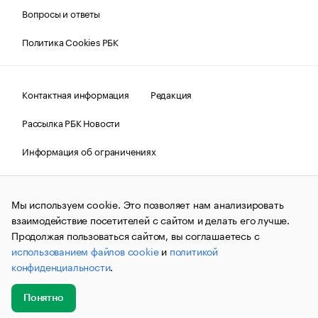
Вопросы и ответы
Политика Cookies РБК
Контактная информация
Редакция
Рассылка РБК Новости
Информация об ограничениях
Правовая информация
О соблюдении авторских прав
Мы используем cookie. Это позволяет нам анализировать
© АО «РОСБИЗНЕСКОНСАЛТИНГ»,
1995–2026.
Сообщения
и материалы информационного агентства «РБК»
взаимодействие посетителей с сайтом и делать его лучше.
(зарегистрировано Федеральной службой по надзору в сфере
Продолжая пользоваться сайтом, вы соглашаетесь с
связи, информационных технологий и массовых
использованием файлов cookie
и
политикой
коммуникаций (Роскомнадзор) 09.12.2015 за номером ИА
№ФС77-63848) сопровождаются пометкой «РБК». Отдельные
конфиденциальности
.
публикации могут содержать информацию,
не предназначенную для пользователей
до 18 лет.
companycardsfeedback@rbc.ru
Понятно
Добавить