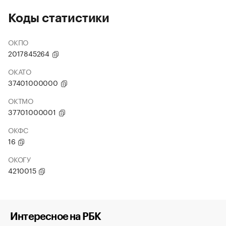
Коды статистики
ОКПО
2017845264
ОКАТО
37401000000
ОКТМО
37701000001
ОКФС
16
ОКОГУ
4210015
Интересное на РБК