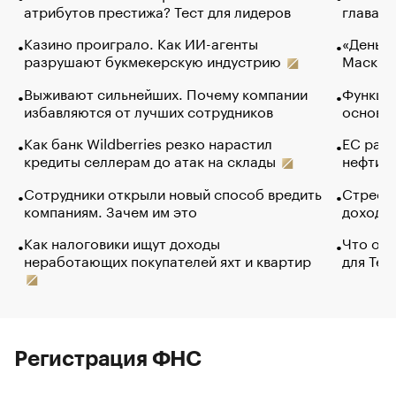
атрибутов престижа? Тест для лидеров
глава к
Казино проиграло. Как ИИ-агенты
«Деньги
разрушают букмекерскую индустрию
Маск в 
Выживают сильнейших. Почему компании
Функции
избавляются от лучших сотрудников
основ э
Как банк Wildberries резко нарастил
ЕС раз
кредиты селлерам до атак на склады
нефти —
Сотрудники открыли новый способ вредить
Стресс 
компаниям. Зачем им это
доходов
Как налоговики ищут доходы
Что обв
неработающих покупателей яхт и квартир
для Tel
Регистрация ФНС