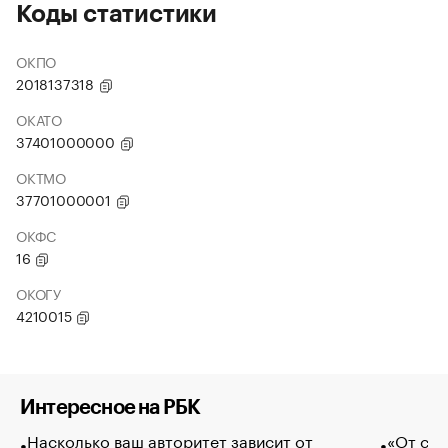
Коды статистики
ОКПО
2018137318
ОКАТО
37401000000
ОКТМО
37701000001
ОКФС
16
ОКОГУ
4210015
Интересное на РБК
Насколько ваш авторитет зависит от
«От спо