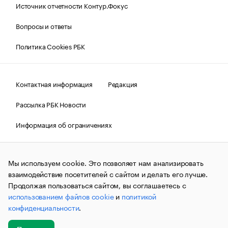
Источник отчетности Контур.Фокус
Вопросы и ответы
Политика Cookies РБК
Контактная информация
Редакция
Рассылка РБК Новости
Информация об ограничениях
Правовая информация
О соблюдении авторских прав
Мы используем cookie. Это позволяет нам анализировать
© АО «РОСБИЗНЕСКОНСАЛТИНГ»,
1995–2026.
Сообщения
и материалы информационного агентства «РБК»
взаимодействие посетителей с сайтом и делать его лучше.
(зарегистрировано Федеральной службой по надзору в сфере
Продолжая пользоваться сайтом, вы соглашаетесь с
связи, информационных технологий и массовых
использованием файлов cookie
и
политикой
коммуникаций (Роскомнадзор) 09.12.2015 за номером ИА
№ФС77-63848) сопровождаются пометкой «РБК». Отдельные
конфиденциальности
.
публикации могут содержать информацию,
не предназначенную для пользователей