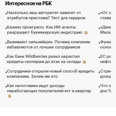
Интересное на РБК
Насколько ваш авторитет зависит от
«От спо
атрибутов престижа? Тест для лидеров
глава к
Казино проиграло. Как ИИ-агенты
«Деньги
разрушают букмекерскую индустрию
Маск в 
Выживают сильнейших. Почему компании
Функции
избавляются от лучших сотрудников
основ э
Как банк Wildberries резко нарастил
ЕС раз
кредиты селлерам до атак на склады
нефти —
Сотрудники открыли новый способ вредить
Стресс 
компаниям. Зачем им это
доходов
Как налоговики ищут доходы
Что обв
неработающих покупателей яхт и квартир
для Tel