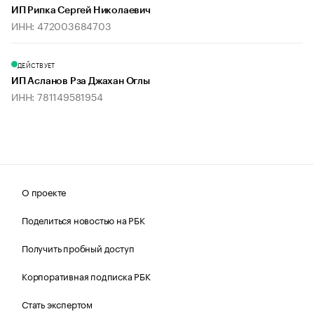
ИП Рипка Сергей Николаевич
ИНН: 472003684703
ДЕЙСТВУЕТ
ИП Асланов Рза Джахан Оглы
ИНН: 781149581954
О проекте
Поделиться новостью на РБК
Получить пробный доступ
Корпоративная подписка РБК
Стать экспертом