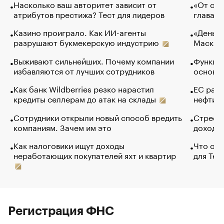
Насколько ваш авторитет зависит от
«От спо
атрибутов престижа? Тест для лидеров
глава к
Казино проиграло. Как ИИ-агенты
«Деньги
разрушают букмекерскую индустрию
Маск в 
Выживают сильнейших. Почему компании
Функции
избавляются от лучших сотрудников
основ э
Как банк Wildberries резко нарастил
ЕС раз
кредиты селлерам до атак на склады
нефти —
Сотрудники открыли новый способ вредить
Стресс 
компаниям. Зачем им это
доходов
Как налоговики ищут доходы
Что обв
неработающих покупателей яхт и квартир
для Tel
Регистрация ФНС