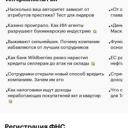
Насколько ваш авторитет зависит от
«От спо
атрибутов престижа? Тест для лидеров
глава к
Казино проиграло. Как ИИ-агенты
«Деньги
разрушают букмекерскую индустрию
Маск в 
Выживают сильнейших. Почему компании
Функции
избавляются от лучших сотрудников
основ э
Как банк Wildberries резко нарастил
ЕС раз
кредиты селлерам до атак на склады
нефти —
Сотрудники открыли новый способ вредить
Стресс 
компаниям. Зачем им это
доходов
Как налоговики ищут доходы
Что обв
неработающих покупателей яхт и квартир
для Tel
Регистрация ФНС