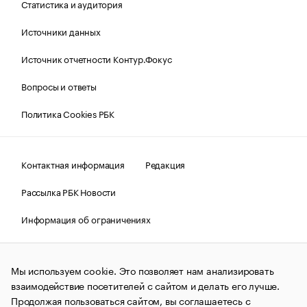
Статистика и аудитория
Источники данных
Источник отчетности Контур.Фокус
Вопросы и ответы
Политика Cookies РБК
Контактная информация
Редакция
Рассылка РБК Новости
Информация об ограничениях
Правовая информация
О соблюдении авторских прав
Мы используем cookie. Это позволяет нам анализировать
© АО «РОСБИЗНЕСКОНСАЛТИНГ»,
1995–2026.
Сообщения
и материалы информационного агентства «РБК»
взаимодействие посетителей с сайтом и делать его лучше.
(зарегистрировано Федеральной службой по надзору в сфере
Продолжая пользоваться сайтом, вы соглашаетесь с
связи, информационных технологий и массовых