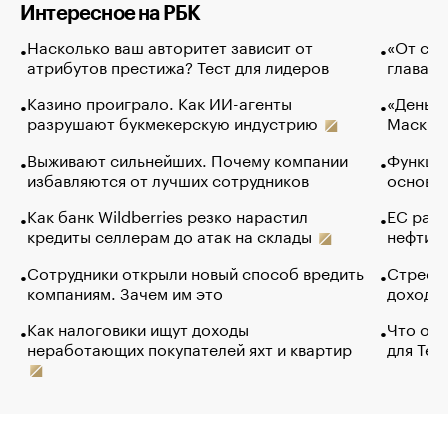
Интересное на РБК
Насколько ваш авторитет зависит от
«От спо
атрибутов престижа? Тест для лидеров
глава к
Казино проиграло. Как ИИ-агенты
«Деньги
разрушают букмекерскую индустрию
Маск в 
Выживают сильнейших. Почему компании
Функции
избавляются от лучших сотрудников
основ э
Как банк Wildberries резко нарастил
ЕС раз
кредиты селлерам до атак на склады
нефти —
Сотрудники открыли новый способ вредить
Стресс 
компаниям. Зачем им это
доходов
Как налоговики ищут доходы
Что обв
неработающих покупателей яхт и квартир
для Tel