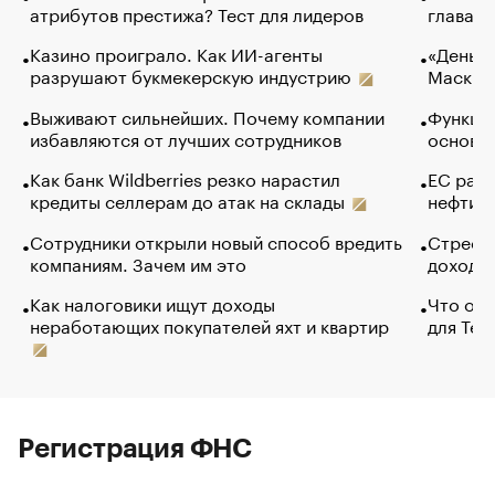
атрибутов престижа? Тест для лидеров
глава к
Казино проиграло. Как ИИ-агенты
«Деньги
разрушают букмекерскую индустрию
Маск в 
Выживают сильнейших. Почему компании
Функции
избавляются от лучших сотрудников
основ э
Как банк Wildberries резко нарастил
ЕС раз
кредиты селлерам до атак на склады
нефти —
Сотрудники открыли новый способ вредить
Стресс 
компаниям. Зачем им это
доходов
Как налоговики ищут доходы
Что обв
неработающих покупателей яхт и квартир
для Tel
Регистрация ФНС