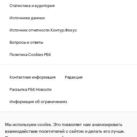
Статистика и аудитория
Источники данных
Источник отчетности Контур.Фокус
Вопросы и ответы
Политика Cookies РБК
Контактная информация
Редакция
Рассылка РБК Новости
Информация об ограничениях
Правовая информация
О соблюдении авторских прав
Мы используем cookie. Это позволяет нам анализировать
© АО «РОСБИЗНЕСКОНСАЛТИНГ»,
1995–2026.
Сообщения
и материалы информационного агентства «РБК»
взаимодействие посетителей с сайтом и делать его лучше.
(зарегистрировано Федеральной службой по надзору в сфере