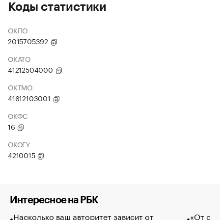
Коды статистики
ОКПО
2015705392
ОКАТО
41212504000
ОКТМО
41612103001
ОКФС
16
ОКОГУ
4210015
Интересное на РБК
Насколько ваш авторитет зависит от
«От спо