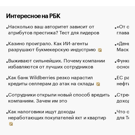
Интересное на РБК
Насколько ваш авторитет зависит от
«От спо
атрибутов престижа? Тест для лидеров
глава к
Казино проиграло. Как ИИ-агенты
«Деньги
разрушают букмекерскую индустрию
Маск в 
Выживают сильнейших. Почему компании
Функции
избавляются от лучших сотрудников
основ э
Как банк Wildberries резко нарастил
ЕС раз
кредиты селлерам до атак на склады
нефти —
Сотрудники открыли новый способ вредить
Стресс 
компаниям. Зачем им это
доходов
Как налоговики ищут доходы
Что обв
неработающих покупателей яхт и квартир
для Tel