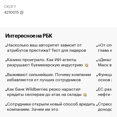
ОКОГУ
4210015
Интересное на РБК
Насколько ваш авторитет зависит от
«От спор
атрибутов престижа? Тест для лидеров
глава ко
Казино проиграло. Как ИИ-агенты
«Деньги б
разрушают букмекерскую индустрию
Маск в и
Выживают сильнейших. Почему компании
Функции 
избавляются от лучших сотрудников
основ эф
Как банк Wildberries резко нарастил
ЕС разре
кредиты селлерам до атак на склады
нефти — 
Сотрудники открыли новый способ вредить
Стресс о
компаниям. Зачем им это
доходов 