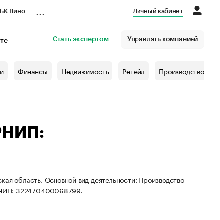
...
БК Вино
Личный кабинет
Стать экспертом
Управлять компанией
кте
азета
жи
Финансы
Недвижимость
Ретейл
Производство
РНИП:
кая область. Основной вид деятельности: Производство
РНИП: 322470400068799.