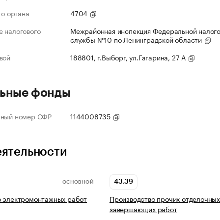
го органа
4704
 налогового
Межрайонная инспекция Федеральной налог
службы №10 по Ленинградской области
вой
188801, г.Выборг, ул.Гагарина, 27 А
ьные фонды
нный номер СФР
1144008735
еятельности
43.39
ОСНОВНОЙ
о электромонтажных работ
Производство прочих отделочных
завершающих работ