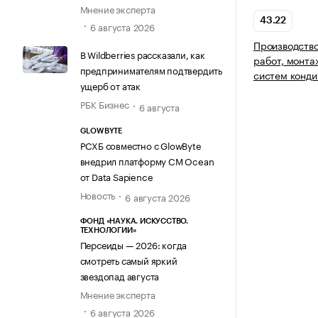
Мнение эксперта
43.22
6 августа 2026
Производство
В Wildberries рассказали, как
работ, монта
предпринимателям подтвердить
систем конди
ущерб от атак
РБК Бизнес
6 августа
GLOWBYTE
РСХБ совместно с GlowByte
внедрил платформу CM Ocean
от Data Sapience
Новость
6 августа 2026
ФОНД «НАУКА. ИСКУССТВО.
ТЕХНОЛОГИИ»
Персеиды — 2026: когда
смотреть самый яркий
звездопад августа
Мнение эксперта
6 августа 2026