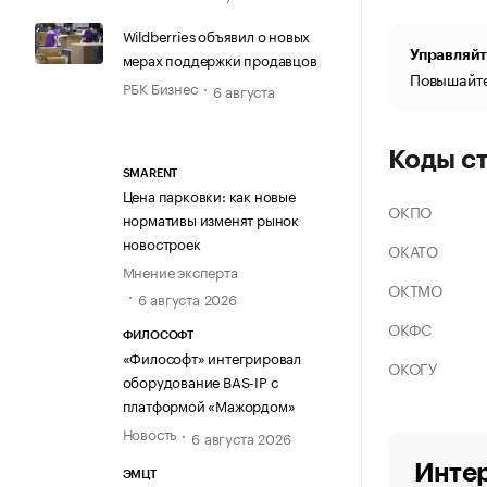
Wildberries объявил о новых
Управляйт
мерах поддержки продавцов
Повышайте
РБК Бизнес
6 августа
Коды с
SMARENT
Цена парковки: как новые
ОКПО
нормативы изменят рынок
новостроек
ОКАТО
Мнение эксперта
ОКТМО
6 августа 2026
ОКФС
ФИЛОСОФТ
«Философт» интегрировал
ОКОГУ
оборудование BAS-IP с
платформой «Мажордом»
Новость
6 августа 2026
Интер
ЭМЦТ