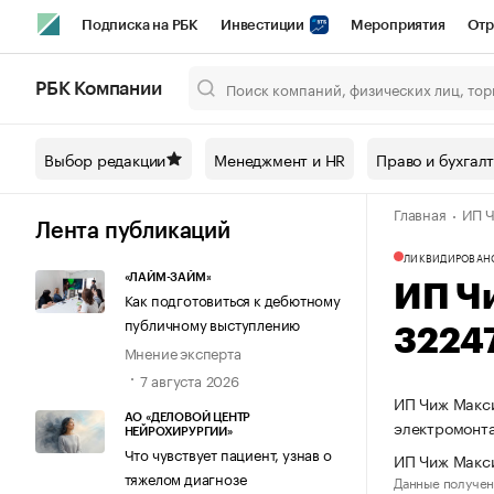
Подписка на РБК
Инвестиции
Мероприятия
Отр
Спорт
Школа управления РБК
РБК Образование
РБ
РБК Компании
Город
Стиль
Крипто
РБК Бизнес-среда
Дискусси
Выбор редакции
Менеджмент и HR
Право и бухгал
Спецпроекты СПб
Конференции СПб
Спецпроекты
Главная
ИП Ч
Технологии и медиа
Финансы
Рынок наличной валют
Лента публикаций
ЛИКВИДИРОВАН
«ЛАЙМ-ЗАЙМ»
ИП Ч
Как подготовиться к дебютному
публичному выступлению
3224
Мнение эксперта
7 августа 2026
ИП Чиж Макси
АО «ДЕЛОВОЙ ЦЕНТР
электромонт
НЕЙРОХИРУРГИИ»
Что чувствует пациент, узнав о
ИП Чиж Макси
тяжелом диагнозе
Данные получен