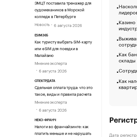
ЭМЦТ поставила тренажер для
Насколь
судомехаников в Морской
лидеро
колледж в Петербурге
Казино
Новость
6 августа 2026
индуст
ESIM365
Выжива
Как туристу выбрать SIM-карту
сотруд
или eSIM для поездки в
Как бан
Малайзию
склады
Мнение эксперта
Сотрудн
6 августа 2026
Как нал
СПЕКТРДАТА
кварти
Сдельная оплата труда: что это
такое, виды и правила расчета
Мнение эксперта
6 августа 2026
Регист
НЕКО-ФРАНЧ
Налоги во франчайзинге: как
платить меньше и не нарушать
Дата регистр