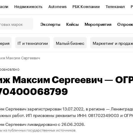
асли
Недвижимость
Autonews
РБК Компании
Телеканал
Р
К Курсы
РБК Life
Тренды
Визионеры
Национальные проекты
Эксперты
Кейсы
Мероприятия
О прое
онный клуб
Исследования
Кредитные рейтинги
Франшизы
Г
терия
IT и технологии
Малый бизнес
Маркетинг и прода
Проверка контрагентов
Политика
Экономика
Бизнес
иж Максим Сергеевич
ы
О
ОБНОВЛЕНО
иж Максим Сергеевич — ОГ
70400068799
м Сергеевич зарегистрирован 13.07.2022, в регионе — Ленинградс
ажных работ. ИП присвоены реквизиты ИНН: 081702349003 и ОГ
м Сергеевич ликвидировано с 26.06.2026.
ы из публичных государственных источников.