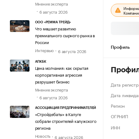
Мнение эксперта
Информац
6 августа 2026
Компания
ООО «РЕММА ТРЕЙД»
Что мешает развитию
премиального сырного рынка в
России
Профиль
Интервью
6 августа 2026
АПКБК
Цена молчания: как скрытая
Профи
корпоративная агрессия
разрушает бизнес
Дата регистр
Мнение эксперта
Дата ликвида
6 августа 2026
Регион
АССОЦИАЦИЯ ПРЕДПРИНИМАТЕЛЕЙ
«Стройдебаты» в Калуге
ОГРНИП
собрали строителей калужского
ИНН
региона
Новость
6 августа 2026