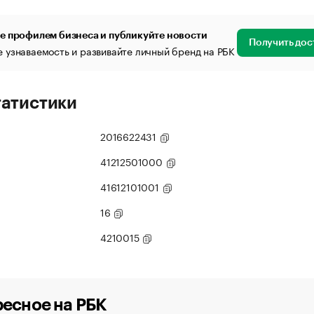
е профилем бизнеса и публикуйте новости
Получить дос
 узнаваемость и развивайте личный бренд на РБК
татистики
2016622431
41212501000
41612101001
16
4210015
есное на РБК