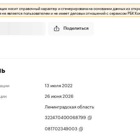
ия носит справочный характер и сгенерирована на основании данных из откр
 не является пользователем и не имеет деловых отношений с сервисом РБК Ко
Поделиться
ль
ации
13 июля 2022
ции
26 июня 2026
Ленинградская область
322470400068799
081702349003