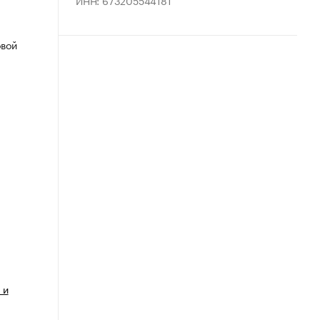
ИНН: 673205544181
овой
 и