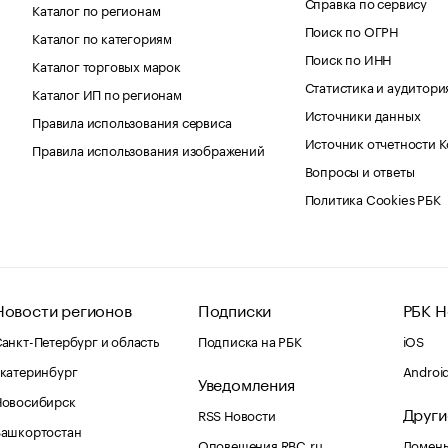
Справка по сервису
Каталог по регионам
Поиск по ОГРН
Каталог по категориям
Поиск по ИНН
Каталог торговых марок
Статистика и аудитори
Каталог ИП по регионам
Источники данных
Правила использования сервиса
Источник отчетности 
Правила использования изображений
Вопросы и ответы
Политика Cookies РБК
Новости регионов
Подписки
РБК Н
анкт-Петербург и область
Подписка на РБК
iOS
катеринбург
Androi
Уведомления
Новосибирск
Други
RSS Новости
Башкортостан
Оповещения RBC.ru
Домены