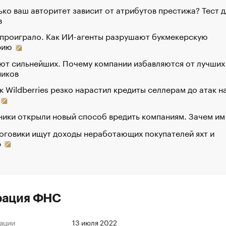
ко ваш авторитет зависит от атрибутов престижа? Тест д
в
 проиграло. Как ИИ-агенты разрушают букмекерскую
рию
ют сильнейших. Почему компании избавляются от лучших
ников
к Wildberries резко нарастил кредиты селлерам до атак н
ики открыли новый способ вредить компаниям. Зачем им
оговики ищут доходы неработающих покупателей яхт и
р
рация ФНС
ации
13 июля 2022