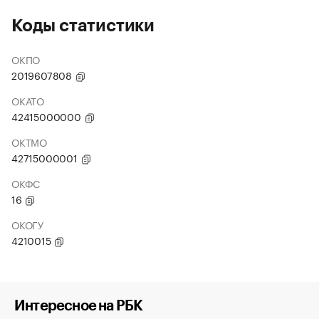
Коды статистики
ОКПО
2019607808
ОКАТО
42415000000
ОКТМО
42715000001
ОКФС
16
ОКОГУ
4210015
Интересное на РБК