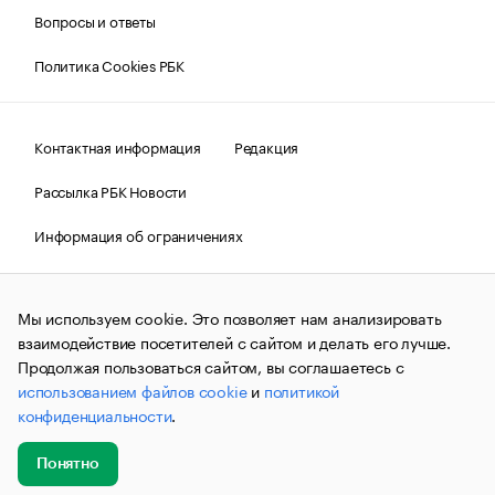
Вопросы и ответы
Политика Cookies РБК
Контактная информация
Редакция
Рассылка РБК Новости
Информация об ограничениях
Правовая информация
О соблюдении авторских прав
Мы используем cookie. Это позволяет нам анализировать
© АО «РОСБИЗНЕСКОНСАЛТИНГ»,
1995–2026.
Сообщения
и материалы информационного агентства «РБК»
взаимодействие посетителей с сайтом и делать его лучше.
(зарегистрировано Федеральной службой по надзору в сфере
Продолжая пользоваться сайтом, вы соглашаетесь с
связи, информационных технологий и массовых
использованием файлов cookie
и
политикой
коммуникаций (Роскомнадзор) 09.12.2015 за номером ИА
№ФС77-63848) сопровождаются пометкой «РБК». Отдельные
конфиденциальности
.
публикации могут содержать информацию,
не предназначенную для пользователей
до 18 лет.
companycardsfeedback@rbc.ru
Понятно
Добавить