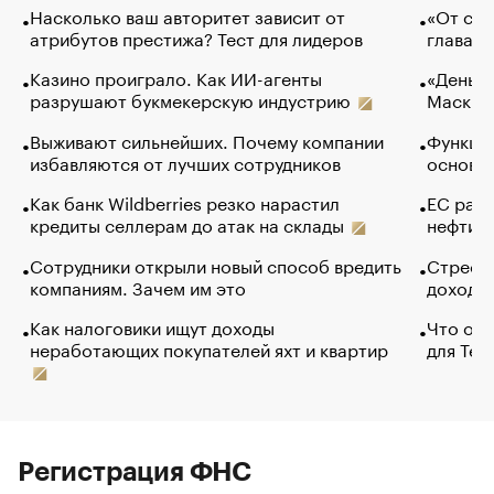
Насколько ваш авторитет зависит от
«От спо
атрибутов престижа? Тест для лидеров
глава к
Казино проиграло. Как ИИ-агенты
«Деньги
разрушают букмекерскую индустрию
Маск в 
Выживают сильнейших. Почему компании
Функции
избавляются от лучших сотрудников
основ э
Как банк Wildberries резко нарастил
ЕС раз
кредиты селлерам до атак на склады
нефти —
Сотрудники открыли новый способ вредить
Стресс 
компаниям. Зачем им это
доходов
Как налоговики ищут доходы
Что обв
неработающих покупателей яхт и квартир
для Tel
Регистрация ФНС