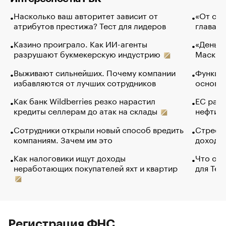
Насколько ваш авторитет зависит от
«От спо
атрибутов престижа? Тест для лидеров
глава к
Казино проиграло. Как ИИ-агенты
«Деньги
разрушают букмекерскую индустрию
Маск в 
Выживают сильнейших. Почему компании
Функции
избавляются от лучших сотрудников
основ э
Как банк Wildberries резко нарастил
ЕС раз
кредиты селлерам до атак на склады
нефти —
Сотрудники открыли новый способ вредить
Стресс 
компаниям. Зачем им это
доходов
Как налоговики ищут доходы
Что обв
неработающих покупателей яхт и квартир
для Tel
Регистрация ФНС