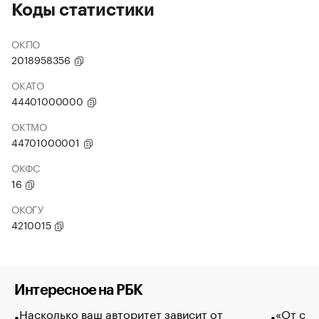
Коды статистики
ОКПО
2018958356
ОКАТО
44401000000
ОКТМО
44701000001
ОКФС
16
ОКОГУ
4210015
Интересное на РБК
Насколько ваш авторитет зависит от
«От спо