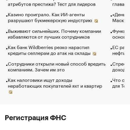
атрибутов престижа? Тест для лидеров
глава к
Казино проиграло. Как ИИ-агенты
«Деньги
разрушают букмекерскую индустрию
Маск в 
Выживают сильнейших. Почему компании
Функции
избавляются от лучших сотрудников
основ э
Как банк Wildberries резко нарастил
ЕС раз
кредиты селлерам до атак на склады
нефти —
Сотрудники открыли новый способ вредить
Стресс 
компаниям. Зачем им это
доходов
Как налоговики ищут доходы
Что обв
неработающих покупателей яхт и квартир
для Tel
Регистрация ФНС