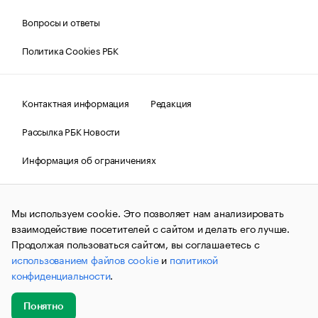
Вопросы и ответы
Политика Cookies РБК
Контактная информация
Редакция
Рассылка РБК Новости
Информация об ограничениях
Правовая информация
О соблюдении авторских прав
Мы используем cookie. Это позволяет нам анализировать
© АО «РОСБИЗНЕСКОНСАЛТИНГ»,
1995–2026.
Сообщения
и материалы информационного агентства «РБК»
взаимодействие посетителей с сайтом и делать его лучше.
(зарегистрировано Федеральной службой по надзору в сфере
Продолжая пользоваться сайтом, вы соглашаетесь с
связи, информационных технологий и массовых
использованием файлов cookie
и
политикой
коммуникаций (Роскомнадзор) 09.12.2015 за номером ИА
№ФС77-63848) сопровождаются пометкой «РБК». Отдельные
конфиденциальности
.
публикации могут содержать информацию,
не предназначенную для пользователей
до 18 лет.
companycardsfeedback@rbc.ru
Понятно