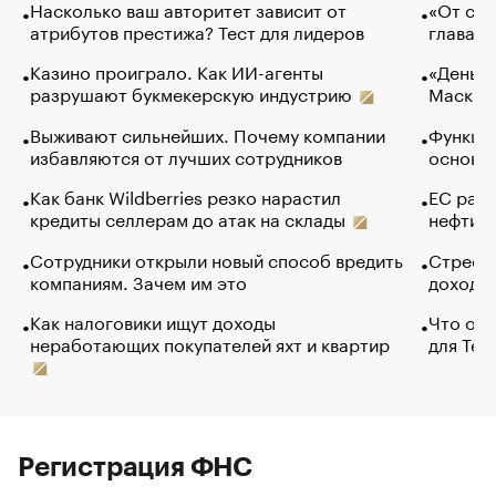
Насколько ваш авторитет зависит от
«От спо
атрибутов престижа? Тест для лидеров
глава к
Казино проиграло. Как ИИ-агенты
«Деньги
разрушают букмекерскую индустрию
Маск в 
Выживают сильнейших. Почему компании
Функции
избавляются от лучших сотрудников
основ э
Как банк Wildberries резко нарастил
ЕС раз
кредиты селлерам до атак на склады
нефти —
Сотрудники открыли новый способ вредить
Стресс 
компаниям. Зачем им это
доходов
Как налоговики ищут доходы
Что обв
неработающих покупателей яхт и квартир
для Tel
Регистрация ФНС