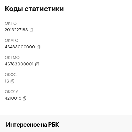
Коды статистики
ОКПО
2013227183
ОКАТО
46483000000
ОКТМО
46783000001
ОКФС
16
ОКОГУ
4210015
Интересное на РБК