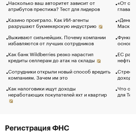
Насколько ваш авторитет зависит от
«От спо
атрибутов престижа? Тест для лидеров
глава к
Казино проиграло. Как ИИ-агенты
«Деньги
разрушают букмекерскую индустрию
Маск в 
Выживают сильнейших. Почему компании
Функции
избавляются от лучших сотрудников
основ э
Как банк Wildberries резко нарастил
ЕС раз
кредиты селлерам до атак на склады
нефти —
Сотрудники открыли новый способ вредить
Стресс 
компаниям. Зачем им это
доходов
Как налоговики ищут доходы
Что обв
неработающих покупателей яхт и квартир
для Tel
Регистрация ФНС