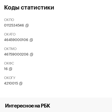
Коды статистики
ОКПО
0112534546
ОКАТО
46459000106
ОКТМО
46759000206
ОКФС
16
ОКОГУ
4210015
Интересное на РБК