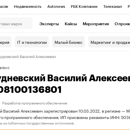
асли
Недвижимость
Autonews
РБК Компании
Телеканал
Р
К Курсы
РБК Life
Тренды
Визионеры
Национальные проекты
Эксперты
Кейсы
Мероприятия
О прое
онный клуб
Исследования
Кредитные рейтинги
Франшизы
Г
терия
IT и технологии
Малый бизнес
Маркетинг и прода
Проверка контрагентов
Политика
Экономика
Бизнес
удневский Василий Алексеевич
ы
ВЛЕНО
удневский Василий Алексее
08100136801
Разработка программного обеспечения
й Василий Алексеевич зарегистрирован 10.03.2022, в регионе — М
го программного обеспечения. ИП присвоены реквизиты ИНН: 50
ы из публичных государственных источников.