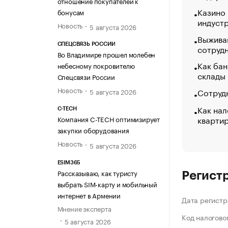
отношение покупателей к
Казино
бонусам
индуст
Новость
5 августа 2026
Выжива
СПЕЦСВЯЗЬ РОССИИ
сотруд
Во Владимире прошел молебен
Как бан
небесному покровителю
склады
Спецсвязи России
Новость
Сотрудн
5 августа 2026
Как нал
C-TECH
кварти
Компания C-TECH оптимизирует
закупки оборудования
Новость
5 августа 2026
ESIM365
Рассказываю, как туристу
Регист
выбрать SIM-карту и мобильный
интернет в Армении
Дата регистр
Мнение эксперта
Код налогово
5 августа 2026