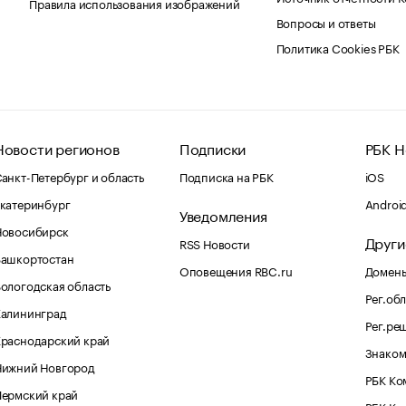
Правила использования изображений
Вопросы и ответы
Политика Cookies РБК
Новости регионов
Подписки
РБК Н
анкт-Петербург и область
Подписка на РБК
iOS
катеринбург
Androi
Уведомления
Новосибирск
Други
RSS Новости
Башкортостан
Оповещения RBC.ru
Домены
ологодская область
Рег.об
Калининград
Рег.ре
раснодарский край
Знаком
Нижний Новгород
РБК Ко
Пермский край
РБК Ку