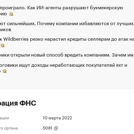
 проиграло. Как ИИ-агенты разрушают букмекерскую
рию
ют сильнейших. Почему компании избавляются от лучших
ников
к Wildberries резко нарастил кредиты селлерам до атак н
ики открыли новый способ вредить компаниям. Зачем им
оговики ищут доходы неработающих покупателей яхт и
р
рация ФНС
ации
10 марта 2022
го органа
5081