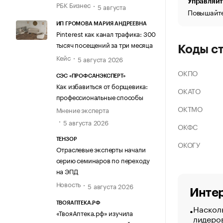
Управляйт
РБК Бизнес
5 августа
Повышайте
ИП ГРОМОВА МАРИЯ АНДРЕЕВНА
Pinterest как канал трафика: 300
тысяч посещений за три месяца
Коды с
Кейс
5 августа 2026
ОКПО
СЭС «ПРОФСАНЭКСПЕРТ»
Как избавиться от борщевика:
ОКАТО
профессиональные способы
ОКТМО
Мнение эксперта
5 августа 2026
ОКФС
ТЕНЗОР
ОКОГУ
Отраслевые эксперты начали
серию семинаров по переходу
на ЭПД
Новость
5 августа 2026
Интер
ТВОЯАПТЕКА.РФ
Насколь
«ТвояАптека.рф» изучила
лидеро