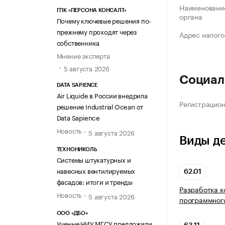
Наименование
ГПК «ПЕРСОНА КОНСАЛТ»
органа
Почему ключевые решения по-
прежнему проходят через
Адрес налого
собственника
Мнение эксперта
5 августа 2026
Социал
DATA SAPIENCE
Air Liquide в России внедрила
Регистрацио
решение Industrial Ocean от
Data Sapience
Новость
5 августа 2026
Виды д
ТЕХНОНИКОЛЬ
Системы штукатурных и
навесных вентилируемых
62.01
фасадов: итоги и тренды
Разработка 
Новость
5 августа 2026
программног
ООО «ДБО»
Ученые НИУ МГСУ предложили