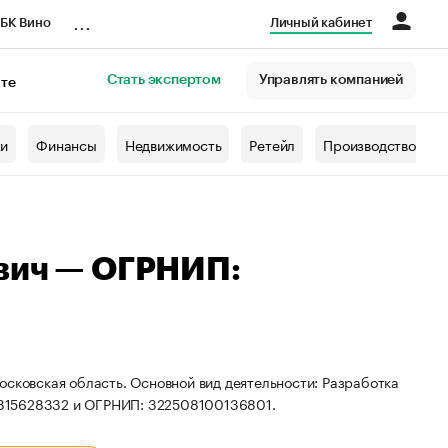
...
БК Вино
Личный кабинет
Стать экспертом
Управлять компанией
кте
азета
жи
Финансы
Недвижимость
Ретейл
Производство
вич — ОГРНИП:
осковская область. Основной вид деятельности: Разработка
3815628332 и ОГРНИП: 322508100136801.