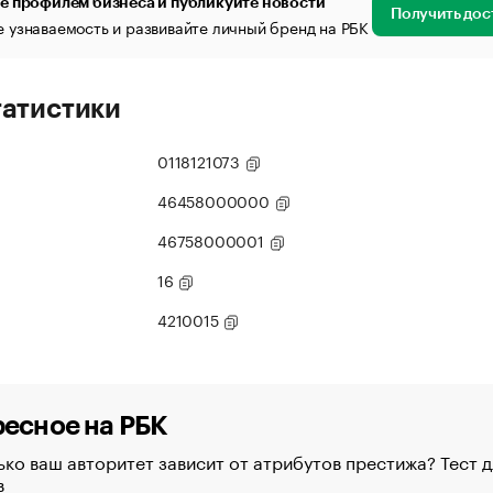
е профилем бизнеса и публикуйте новости
Получить дос
 узнаваемость и развивайте личный бренд на РБК
татистики
0118121073
46458000000
46758000001
16
4210015
есное на РБК
ко ваш авторитет зависит от атрибутов престижа? Тест д
в