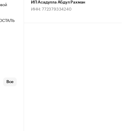
ИП Асадулла Абдул Рахман
овой
ИНН: 772379334240
ОСТАЛЬ
Все