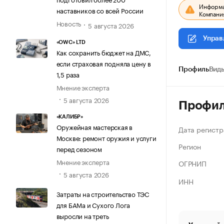
Информац
наставников со всей России
Компания
Новость
5 августа 2026
Управ
«OWC» LTD
Как сохранить бюджет на ДМС,
если страховая подняла цену в
Профиль
Виды
1,5 раза
Мнение эксперта
5 августа 2026
Профи
«КАЛИБР»
Оружейная мастерская в
Дата регистр
Москве: ремонт оружия и услуги
Регион
перед сезоном
Мнение эксперта
ОГРНИП
5 августа 2026
ИНН
Затраты на строительство ТЭС
для БАМа и Сухого Лога
выросли на треть