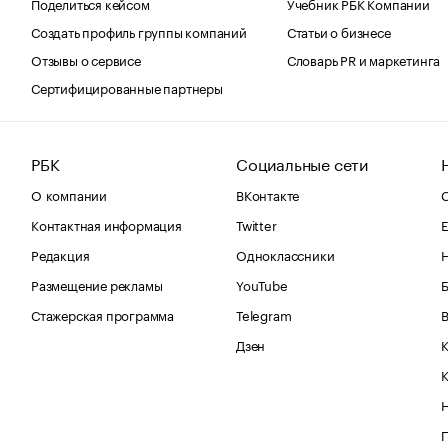
Поделиться кейсом
Учебник РБК Компании
Создать профиль группы компаний
Статьи о бизнесе
Отзывы о сервисе
Словарь PR и маркетинга
Сертифицированные партнеры
РБК
Социальные сети
О компании
ВКонтакте
С
Контактная информация
Twitter
Е
Редакция
Одноклассники
Размещение рекламы
YouTube
Стажерская программа
Telegram
В
Дзен
К