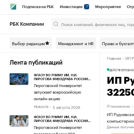
Подписка на РБК
Инвестиции
Мероприятия
Отр
Спорт
Школа управления РБК
РБК Образование
РБ
РБК Компании
Город
Стиль
Крипто
РБК Бизнес-среда
Дискусси
Выбор редакции
Менеджмент и HR
Право и бухгал
Спецпроекты СПб
Конференции СПб
Спецпроекты
Главная
ИП Р
Технологии и медиа
Финансы
Рынок наличной валют
Лента публикаций
ДЕЙСТВУЕТ
ОБНО
ФГАОУ ВО РНИМУ ИМ. Н.И.
ИП Р
ПИРОГОВА МИНЗДРАВА РОССИИ
(ПИРОГОВСКИЙ УНИВЕРСИТЕТ)
Пироговский Университет
3225
запускает всероссийскую
онлайн-акцию
Новость
IT-технологии
5 августа 2026
ИП Рудневски
ФГАОУ ВО РНИМУ ИМ. Н.И.
компьютерно
ПИРОГОВА МИНЗДРАВА РОССИИ
(ПИРОГОВСКИЙ УНИВЕРСИТЕТ)
Данные получен
Пироговский Университет
подготовил более 200