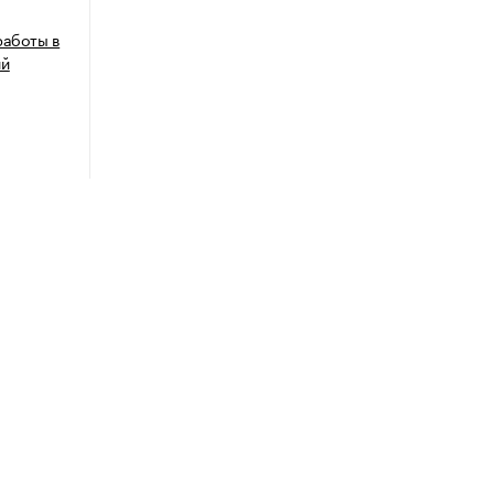
работы в
ий