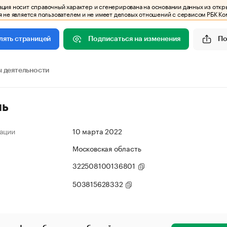
ия носит справочный характер и сгенерирована на основании данных из откр
 не является пользователем и не имеет деловых отношений с сервисом РБК Ко
Подписаться на изменения
По
лять страницей
 деятельности
ль
ации
10 марта 2022
Московская область
322508100136801
503815628332