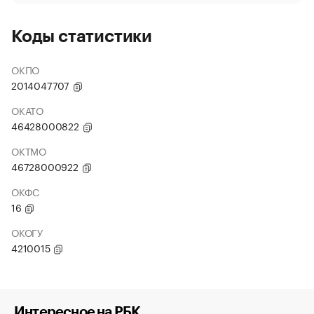
Коды статистики
ОКПО
2014047707
ОКАТО
46428000822
ОКТМО
46728000922
ОКФС
16
ОКОГУ
4210015
Интересное на РБК