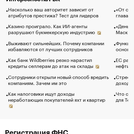
Насколько ваш авторитет зависит от
«От спо
атрибутов престижа? Тест для лидеров
глава к
Казино проиграло. Как ИИ-агенты
«Деньги
разрушают букмекерскую индустрию
Маск в 
Выживают сильнейших. Почему компании
Функции
избавляются от лучших сотрудников
основ э
Как банк Wildberries резко нарастил
ЕС раз
кредиты селлерам до атак на склады
нефти —
Сотрудники открыли новый способ вредить
Стресс 
компаниям. Зачем им это
доходов
Как налоговики ищут доходы
Что обв
неработающих покупателей яхт и квартир
для Tel
Регистрация ФНС