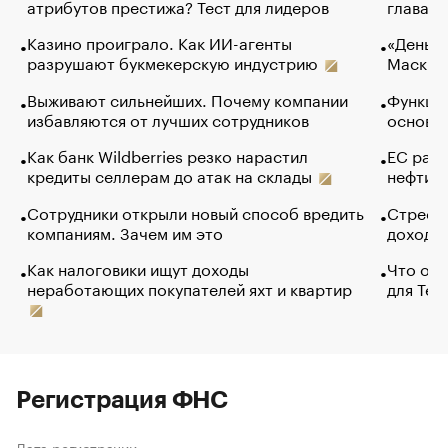
атрибутов престижа? Тест для лидеров
глава к
Казино проиграло. Как ИИ-агенты
«Деньги
разрушают букмекерскую индустрию
Маск в 
Выживают сильнейших. Почему компании
Функции
избавляются от лучших сотрудников
основ э
Как банк Wildberries резко нарастил
ЕС раз
кредиты селлерам до атак на склады
нефти —
Сотрудники открыли новый способ вредить
Стресс 
компаниям. Зачем им это
доходов
Как налоговики ищут доходы
Что обв
неработающих покупателей яхт и квартир
для Tel
Регистрация ФНС
Дата регистрации