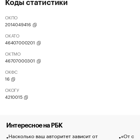
Коды статистики
ОКПО
2014049416
ОКАТО
46407000201
ОКТМО
46707000301
ОКФС
16
ОКОГУ
4210015
Интересное на РБК
Насколько ваш авторитет зависит от
«От спо