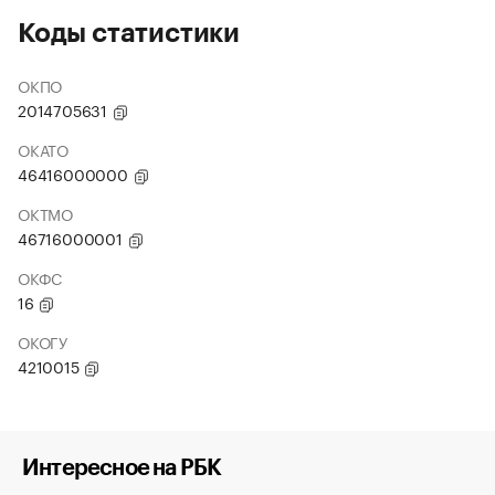
Коды статистики
ОКПО
2014705631
ОКАТО
46416000000
ОКТМО
46716000001
ОКФС
16
ОКОГУ
4210015
Интересное на РБК