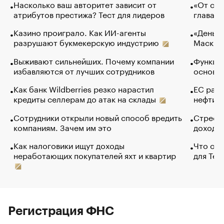
Насколько ваш авторитет зависит от
«От спо
атрибутов престижа? Тест для лидеров
глава к
Казино проиграло. Как ИИ-агенты
«Деньги
разрушают букмекерскую индустрию
Маск в 
Выживают сильнейших. Почему компании
Функции
избавляются от лучших сотрудников
основ э
Как банк Wildberries резко нарастил
ЕС раз
кредиты селлерам до атак на склады
нефти —
Сотрудники открыли новый способ вредить
Стресс 
компаниям. Зачем им это
доходов
Как налоговики ищут доходы
Что обв
неработающих покупателей яхт и квартир
для Tel
Регистрация ФНС