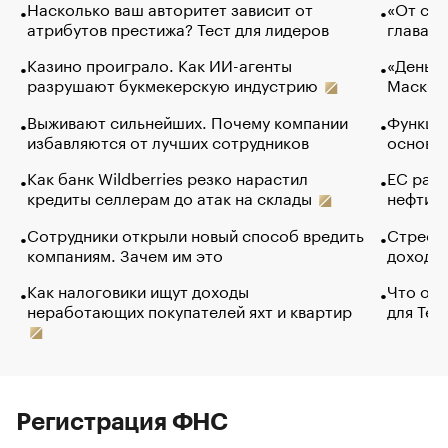
Насколько ваш авторитет зависит от
«От спо
атрибутов престижа? Тест для лидеров
глава к
Казино проиграло. Как ИИ-агенты
«Деньги
разрушают букмекерскую индустрию
Маск в 
Выживают сильнейших. Почему компании
Функции
избавляются от лучших сотрудников
основ э
Как банк Wildberries резко нарастил
ЕС раз
кредиты селлерам до атак на склады
нефти —
Сотрудники открыли новый способ вредить
Стресс 
компаниям. Зачем им это
доходов
Как налоговики ищут доходы
Что обв
неработающих покупателей яхт и квартир
для Tel
Регистрация ФНС