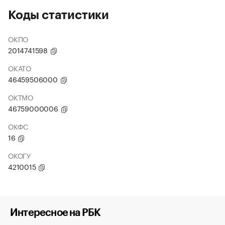
Коды статистики
ОКПО
2014741598
ОКАТО
46459506000
ОКТМО
46759000006
ОКФС
16
ОКОГУ
4210015
Интересное на РБК