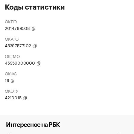
Коды статистики
ОКПО
2014769508
ОКАТО
45297577102
ОКТМО
45959000000
ОКФС
16
ОКОГУ
4210015
Интересное на РБК