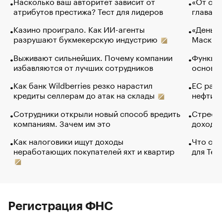
Насколько ваш авторитет зависит от
«От спо
атрибутов престижа? Тест для лидеров
глава к
Казино проиграло. Как ИИ-агенты
«Деньги
разрушают букмекерскую индустрию
Маск в 
Выживают сильнейших. Почему компании
Функции
избавляются от лучших сотрудников
основ э
Как банк Wildberries резко нарастил
ЕС раз
кредиты селлерам до атак на склады
нефти —
Сотрудники открыли новый способ вредить
Стресс 
компаниям. Зачем им это
доходов
Как налоговики ищут доходы
Что обв
неработающих покупателей яхт и квартир
для Tel
Регистрация ФНС