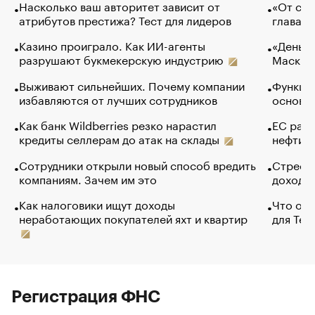
Насколько ваш авторитет зависит от
«От спо
атрибутов престижа? Тест для лидеров
глава к
Казино проиграло. Как ИИ-агенты
«Деньги
разрушают букмекерскую индустрию
Маск в 
Выживают сильнейших. Почему компании
Функции
избавляются от лучших сотрудников
основ э
Как банк Wildberries резко нарастил
ЕС раз
кредиты селлерам до атак на склады
нефти —
Сотрудники открыли новый способ вредить
Стресс 
компаниям. Зачем им это
доходов
Как налоговики ищут доходы
Что обв
неработающих покупателей яхт и квартир
для Tel
Регистрация ФНС