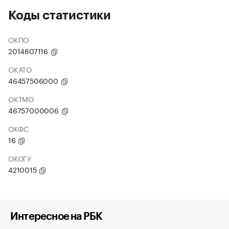
Коды статистики
ОКПО
2014807116
ОКАТО
46457506000
ОКТМО
46757000006
ОКФС
16
ОКОГУ
4210015
Интересное на РБК