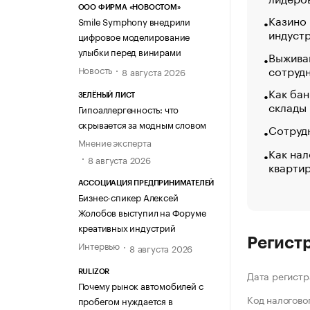
ООО ФИРМА «НОВОСТОМ»
Казино
Smile Symphony внедрили
индуст
цифровое моделирование
улыбки перед винирами
Выжива
сотруд
Новость
8 августа 2026
Как бан
ЗЕЛЁНЫЙ ЛИСТ
склады
Гипоаллергенность: что
скрывается за модным словом
Сотрудн
Мнение эксперта
Как нал
8 августа 2026
кварти
АССОЦИАЦИЯ ПРЕДПРИНИМАТЕЛЕЙ
Бизнес-спикер Алексей
Жолобов выступил на Форуме
креативных индустрий
Регист
Интервью
8 августа 2026
RULIZOR
Дата регистр
Почему рынок автомобилей с
Код налогово
пробегом нуждается в