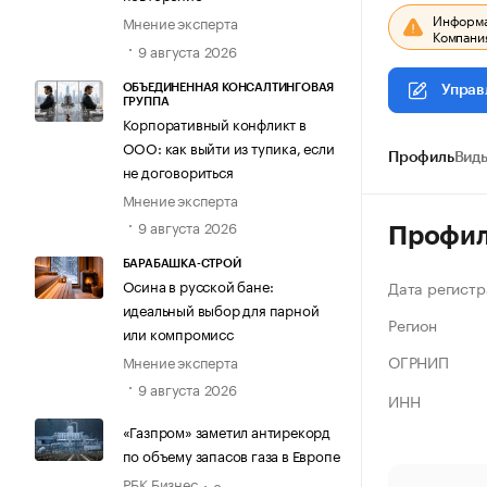
Информац
Мнение эксперта
Компания
9 августа 2026
ОБЪЕДИНЕННАЯ КОНСАЛТИНГОВАЯ
Управ
ГРУППА
Корпоративный конфликт в
ООО: как выйти из тупика, если
Профиль
Виды
не договориться
Мнение эксперта
9 августа 2026
Профи
БАРАБАШКА-СТРОЙ
Осина в русской бане:
Дата регистр
идеальный выбор для парной
Регион
или компромисс
ОГРНИП
Мнение эксперта
9 августа 2026
ИНН
«Газпром» заметил антирекорд
по объему запасов газа в Европе
РБК Бизнес
8 августа