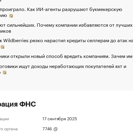
 проиграло. Как ИИ-агенты разрушают букмекерскую
рию
ют сильнейших. Почему компании избавляются от лучших
ников
к Wildberries резко нарастил кредиты селлерам до атак н
ики открыли новый способ вредить компаниям. Зачем им
оговики ищут доходы неработающих покупателей яхт и
р
рация ФНС
ации
17 сентября 2025
го органа
7746