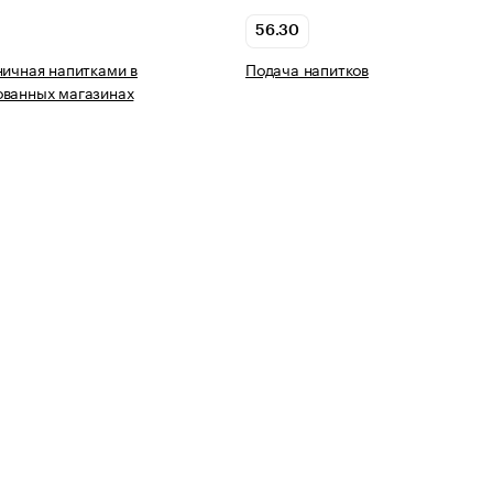
56.30
ничная напитками в
Подача напитков
ованных магазинах