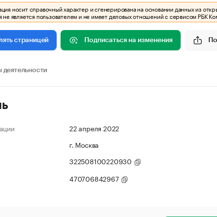
ия носит справочный характер и сгенерирована на основании данных из откр
 не является пользователем и не имеет деловых отношений с сервисом РБК Ко
Подписаться на изменения
По
лять страницей
 деятельности
ль
ации
22 апреля 2022
г. Москва
322508100220930
470706842967