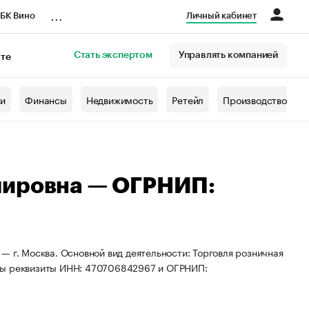
...
БК Вино
Личный кабинет
Стать экспертом
Управлять компанией
кте
азета
жи
Финансы
Недвижимость
Ретейл
Производство
мировна — ОГРНИП:
— г. Москва. Основной вид деятельности: Торговля розничная
ены реквизиты ИНН: 470706842967 и ОГРНИП: