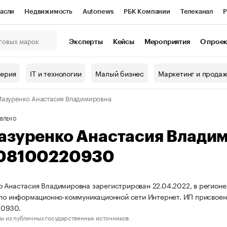
асли
Недвижимость
Autonews
РБК Компании
Телеканал
Р
К Курсы
РБК Life
Тренды
Визионеры
Национальные проекты
Эксперты
Кейсы
Мероприятия
О прое
онный клуб
Исследования
Кредитные рейтинги
Франшизы
Г
терия
IT и технологии
Малый бизнес
Маркетинг и прода
Проверка контрагентов
Политика
Экономика
Бизнес
азуренко Анастасия Владимировна
ы
ВЛЕНО
азуренко Анастасия Влади
08100220930
 Анастасия Владимировна зарегистрирован 22.04.2022, в регионе 
 по информационно-коммуникационной сети Интернет. ИП присво
0930.
ы из публичных государственных источников.