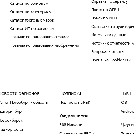
Справка по сервису
Каталог по регионам
Поиск по ОГРН
Каталог по категориям
Поиск по ИНН
Каталог торговых марок
Статистика и аудитори
Каталог ИП по регионам
Источники данных
Правила использования сервиса
Источник отчетности 
Правила использования изображений
Вопросы и ответы
Политика Cookies РБК
Новости регионов
Подписки
РБК Н
анкт-Петербург и область
Подписка на РБК
iOS
катеринбург
Androi
Уведомления
Новосибирск
Други
RSS Новости
Башкортостан
Оповещения RBC.ru
Домены