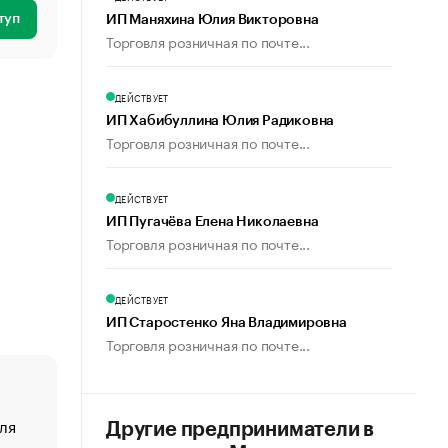
туп
ИП Маняхина Юлия Викторовна
Торговля розничная по почте...
ДЕЙСТВУЕТ
ИП Хабибуллина Юлия Радиковна
Торговля розничная по почте...
ДЕЙСТВУЕТ
ИП Пугачёва Елена Николаевна
Торговля розничная по почте...
ДЕЙСТВУЕТ
ИП Старостенко Яна Владимировна
Торговля розничная по почте...
ля
«От спорта тело стареет иначе». Как живет глава ко
Другие предприниматели в
создавшей GTA