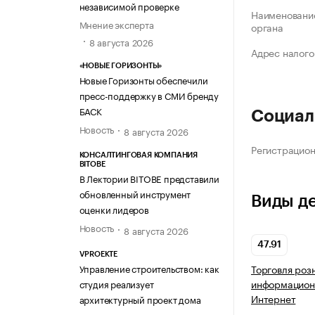
независимой проверке
Наименование
Мнение эксперта
органа
8 августа 2026
Адрес налого
«НОВЫЕ ГОРИЗОНТЫ»
Новые Горизонты обеспечили
пресс-поддержку в СМИ бренду
БАСК
Социал
Новость
8 августа 2026
Регистрацио
КОНСАЛТИНГОВАЯ КОМПАНИЯ
BITOBE
В Лектории BITOBE представили
обновленный инструмент
Виды д
оценки лидеров
Новость
8 августа 2026
47.91
VPROEKTE
Управление строительством: как
Торговля роз
информацион
студия реализует
Интернет
архитектурный проект дома