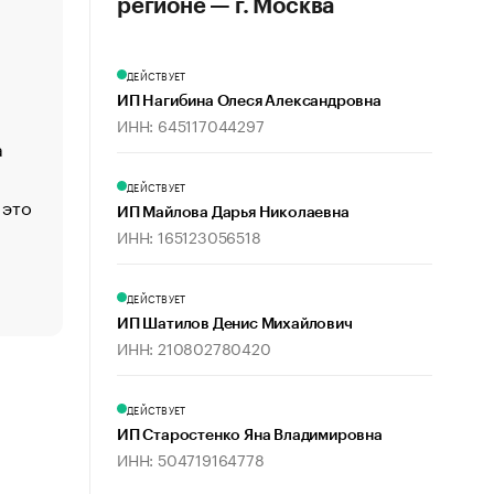
регионе — г. Москва
«Деньги будут не нужны»: что рассказал Маск в инт
Economist
ДЕЙСТВУЕТ
Функции менеджмента: пять ключевых основ эффект
ИП Нагибина Олеся Александровна
управления
ИНН: 645117044297
а
ЕС разрешил конфискацию российской нефти — чем
Москва
ДЕЙСТВУЕТ
 это
Стресс обеспеченных людей: почему рост доходов 
ИП Майлова Дарья Николаевна
счастья
ИНН: 165123056518
Что обвинения против Павла Дурова значат для Tele
пользователей
ДЕЙСТВУЕТ
ИП Шатилов Денис Михайлович
ИНН: 210802780420
ДЕЙСТВУЕТ
ИП Старостенко Яна Владимировна
ИНН: 504719164778