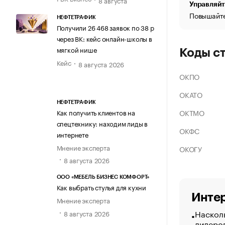
Управляйт
Повышайте
НЕФТЕТРАФИК
Получили 26 468 заявок по 38 р
через ВК: кейс онлайн-школы в
мягкой нише
Коды с
Кейс
8 августа 2026
ОКПО
ОКАТО
НЕФТЕТРАФИК
ОКТМО
Как получить клиентов на
спецтехнику: находим лиды в
ОКФС
интернете
Мнение эксперта
ОКОГУ
8 августа 2026
ООО «МЕБЕЛЬ БИЗНЕС КОМФОРТ»
Как выбрать стулья для кухни
Интер
Мнение эксперта
Насколь
8 августа 2026
лидеро