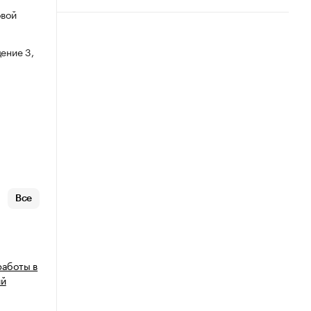
овой
ение 3,
Все
работы в
ий