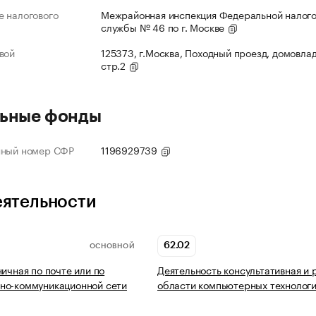
 налогового
Межрайонная инспекция Федеральной налог
службы № 46 по г. Москве
вой
125373, г.Москва, Походный проезд, домовлад
стр.2
ьные фонды
нный номер СФР
1196929739
еятельности
62.02
ОСНОВНОЙ
ничная по почте или по
Деятельность консультативная и 
но-коммуникационной сети
области компьютерных технолог