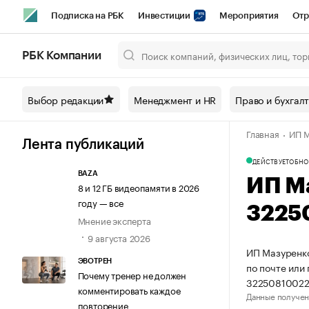
Подписка на РБК
Инвестиции
Мероприятия
Отр
Спорт
Школа управления РБК
РБК Образование
РБ
РБК Компании
Город
Стиль
Крипто
РБК Бизнес-среда
Дискусси
Выбор редакции
Менеджмент и HR
Право и бухгал
Спецпроекты СПб
Конференции СПб
Спецпроекты
Главная
ИП М
Технологии и медиа
Финансы
Рынок наличной валют
Лента публикаций
ДЕЙСТВУЕТ
ОБНО
BAZA
ИП М
8 и 12 ГБ видеопамяти в 2026
году — все
3225
Мнение эксперта
9 августа 2026
ИП Мазуренко
ЭВОТРЕН
по почте или
Почему тренер не должен
32250810022
комментировать каждое
Данные получен
повторение